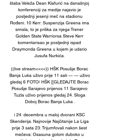
štaba Veleža Dean Klafurić na današnjoj 
konferenciji za medije najavio je 
posljednji jesenji meč na stadionu 
Rođeni. 10 Kerr: Suspenzija Greena ima 
smisla, to je prilika za njega Trener 
Golden State Warriorsa Steve Kerr 
komentarisao je posljednji ispad 
Draymonda Greena u kojem je udario 
Jusufa Nurkića. 

((live stream<<<<)) HŠK Posušje Borac 
Banja Luka uživo prije 11 sati — — uživo 
gledaj 6 FOTO/ HŠK [[GLEDAJTE Borac 
Posušje Sarajevo prijenos 11 Sarajevo 
Tuzla uživo prijenos gledaj 24. Sloga 
Doboj Borac Banja Luka .

i 24. decembra u maloj dvorani KSC 
Skenderija. Najnovije Najčitanije La Liga 
prije 3 sata 23: Trijumfovali nakon šest 
mečeva: Osasuna golom duboko u 