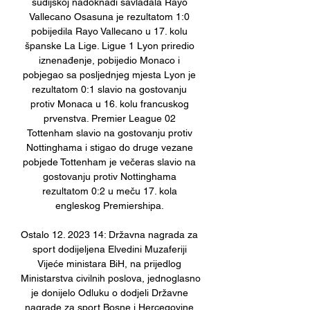
sudijskoj nadoknadi savladala Rayo 
Vallecano Osasuna je rezultatom 1:0 
pobijedila Rayo Vallecano u 17. kolu 
španske La Lige. Ligue 1 Lyon priredio 
iznenađenje, pobijedio Monaco i 
pobjegao sa posljednjeg mjesta Lyon je 
rezultatom 0:1 slavio na gostovanju 
protiv Monaca u 16. kolu francuskog 
prvenstva. Premier League 02 
Tottenham slavio na gostovanju protiv 
Nottinghama i stigao do druge vezane 
pobjede Tottenham je večeras slavio na 
gostovanju protiv Nottinghama 
rezultatom 0:2 u meču 17. kola 
engleskog Premiershipa. 

Ostalo 12. 2023 14: Državna nagrada za 
sport dodijeljena Elvedini Muzaferiji 
Vijeće ministara BiH, na prijedlog 
Ministarstva civilnih poslova, jednoglasno 
je donijelo Odluku o dodjeli Državne 
nagrade za sport Bosne i Hercegovine 