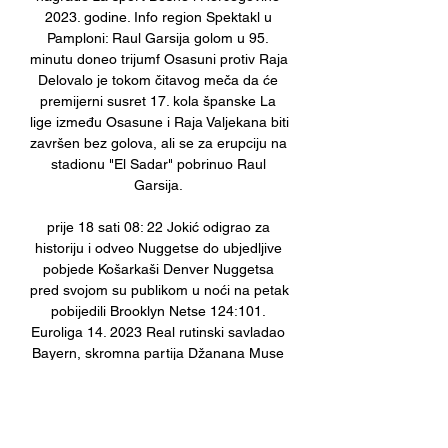
2023. godine. Info region Spektakl u 
Pamploni: Raul Garsija golom u 95. 
minutu doneo trijumf Osasuni protiv Raja 
Delovalo je tokom čitavog meča da će 
premijerni susret 17. kola španske La 
lige između Osasune i Raja Valjekana biti 
završen bez golova, ali se za erupciju na 
stadionu "El Sadar" pobrinuo Raul 
Garsija. 

prije 18 sati 08: 22 Jokić odigrao za 
historiju i odveo Nuggetse do ubjedljive 
pobjede Košarkaši Denver Nuggetsa 
pred svojom su publikom u noći na petak 
pobijedili Brooklyn Netse 124:101. 
Euroliga 14. 2023 Real rutinski savladao 
Bayern, skromna partija Džanana Muse 
Real Madrid je ostvario rutinsku pobjedu 
nad Bayernom u susretu 14. kola 
Eurolige. 05 Bosna u velikom derbiju bh. 
košarke razbila Široki Na parketu 