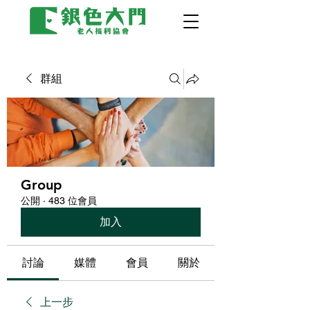
群組
Group
公開
·
483 位會員
加入
討論
媒體
會員
關於
上一步