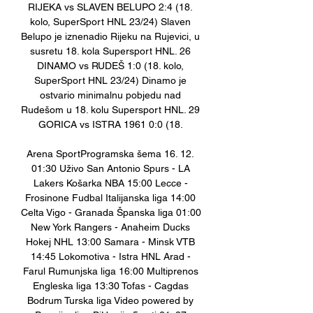
RIJEKA vs SLAVEN BELUPO 2:4 (18. 
kolo, SuperSport HNL 23/24) Slaven 
Belupo je iznenadio Rijeku na Rujevici, u 
susretu 18. kola Supersport HNL. 26 
DINAMO vs RUDEŠ 1:0 (18. kolo, 
SuperSport HNL 23/24) Dinamo je 
ostvario minimalnu pobjedu nad 
Rudešom u 18. kolu Supersport HNL. 29 
GORICA vs ISTRA 1961 0:0 (18. 

Arena SportProgramska šema 16. 12. 
01:30 Uživo San Antonio Spurs - LA 
Lakers Košarka NBA 15:00 Lecce - 
Frosinone Fudbal Italijanska liga 14:00 
Celta Vigo - Granada Španska liga 01:00 
New York Rangers - Anaheim Ducks 
Hokej NHL 13:00 Samara - Minsk VTB 
14:45 Lokomotiva - Istra HNL Arad - 
Farul Rumunjska liga 16:00 Multiprenos 
Engleska liga 13:30 Tofas - Cagdas 
Bodrum Turska liga Video powered by 