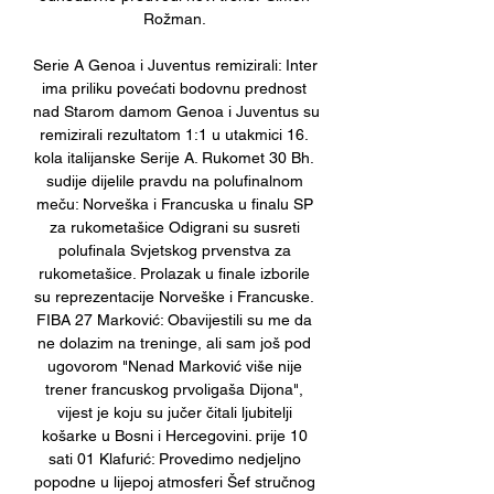
Rožman. 

Serie A Genoa i Juventus remizirali: Inter 
ima priliku povećati bodovnu prednost 
nad Starom damom Genoa i Juventus su 
remizirali rezultatom 1:1 u utakmici 16. 
kola italijanske Serije A. Rukomet 30 Bh. 
sudije dijelile pravdu na polufinalnom 
meču: Norveška i Francuska u finalu SP 
za rukometašice Odigrani su susreti 
polufinala Svjetskog prvenstva za 
rukometašice. Prolazak u finale izborile 
su reprezentacije Norveške i Francuske. 
FIBA 27 Marković: Obavijestili su me da 
ne dolazim na treninge, ali sam još pod 
ugovorom "Nenad Marković više nije 
trener francuskog prvoligaša Dijona", 
vijest je koju su jučer čitali ljubitelji 
košarke u Bosni i Hercegovini. prije 10 
sati 01 Klafurić: Provedimo nedjeljno 
popodne u lijepoj atmosferi Šef stručnog 