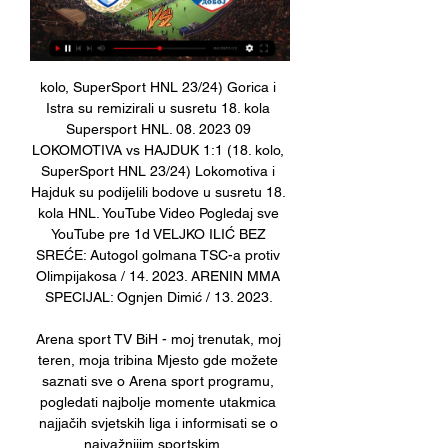
kolo, SuperSport HNL 23/24) Gorica i 
Istra su remizirali u susretu 18. kola 
Supersport HNL. 08. 2023 09 
LOKOMOTIVA vs HAJDUK 1:1 (18. kolo, 
SuperSport HNL 23/24) Lokomotiva i 
Hajduk su podijelili bodove u susretu 18. 
kola HNL. YouTube Video Pogledaj sve 
YouTube pre 1d VELJKO ILIĆ BEZ 
SREĆE: Autogol golmana TSC-a protiv 
Olimpijakosa / 14. 2023. ARENIN MMA 
SPECIJAL: Ognjen Dimić / 13. 2023. 

Arena sport TV BiH - moj trenutak, moj 
teren, moja tribina Mjesto gde možete 
saznati sve o Arena sport programu, 
pogledati najbolje momente utakmica 
najjačih svjetskih liga i informisati se o 
najvažnijim sportskim ...
