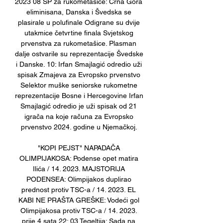
2023 08 SP za rukometašice: Crna Gora 
eliminisana, Danska i Švedska se 
plasirale u polufinale Odigrane su dvije 
utakmice četvrtine finala Svjetskog 
prvenstva za rukometašice. Plasman 
dalje ostvarile su reprezentacije Švedske 
i Danske. 10: Irfan Smajlagić odredio uži 
spisak Zmajeva za Evropsko prvenstvo 
Selektor muške seniorske rukometne 
reprezentacije Bosne i Hercegovine Irfan 
Smajlagić odredio je uži spisak od 21 
igrača na koje računa za Evropsko 
prvenstvo 2024. godine u Njemačkoj. 

"KOPI PEJST" NAPADAČA 
OLIMPIJAKOSA: Podense opet matira 
Ilića / 14. 2023. MAJSTORIJA 
PODENSEA: Olimpijakos duplirao 
prednost protiv TSC-a / 14. 2023. EL 
KABI NE PRAŠTA GREŠKE: Vodeći gol 
Olimpijakosa protiv TSC-a / 14. 2023. 
prije 4 sata 22: 03 Tegeltija: Sada na 