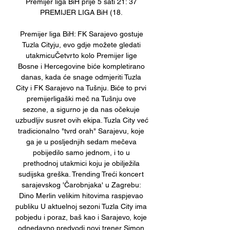
Premijer liga BiH prije 5 sati 21: 37 
PREMIJER LIGA BiH (18. 

Premijer liga BiH: FK Sarajevo gostuje 
Tuzla Cityju, evo gdje možete gledati 
utakmicuČetvrto kolo Premijer lige 
Bosne i Hercegovine biće kompletirano 
danas, kada će snage odmjeriti Tuzla 
City i FK Sarajevo na Tušnju. Biće to prvi 
premijerligaški meč na Tušnju ove 
sezone, a sigurno je da nas očekuje 
uzbudljiv susret ovih ekipa. Tuzla City već 
tradicionalno "tvrd orah" Sarajevu, koje 
ga je u posljednjih sedam mečeva 
pobijedilo samo jednom, i to u 
prethodnoj utakmici koju je obilježila 
sudijska greška. Trending Treći koncert 
sarajevskog 'Čarobnjaka' u Zagrebu: 
Dino Merlin velikim hitovima raspjevao 
publiku U aktuelnoj sezoni Tuzla City ima 
pobjedu i poraz, baš kao i Sarajevo, koje 
odnedavno predvodi novi trener Simon 