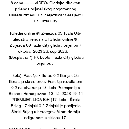
8 dana — — VIDEO/ Gledajte direktan 
prijenos prijateljskog nogometnog 
susreta između FK Željezničar Sarajevo i 
FK Tuzla City!

[Gledaj online@] Zvijezda 09 Tuzla City 
gledati prijenos 7 o [Gledaj online@] 
Zvijezda 09 Tuzla City gledati prijenos 7 
oktobar 2023 23. sep 2023. — 
(Besplatno**) FK Leotar Tuzla City gledati 
prijenos ...

kolo): Posušje - Borac 0:2 Banjalučki 
Borac je slavio protiv Posušja rezultatom 
0:2 na otvaranju 18. kola Premijer lige 
Bosne i Hercegovine. 10. 12. 2023 19: 11 
PREMIJER LIGA BiH (17. kolo): Široki 
Brijeg - Zrinjski 0:2 Zrinjski je pobijedio 
Široki Brijeg u hercegovačkom derbiju 
odigranom u sklopu 17. 
