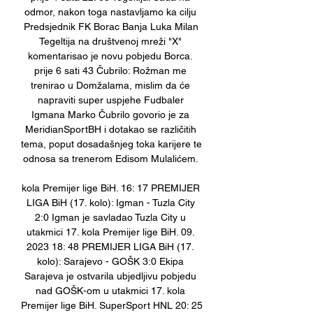
odmor, nakon toga nastavljamo ka cilju 
Predsjednik FK Borac Banja Luka Milan 
Tegeltija na društvenoj mreži "X" 
komentarisao je novu pobjedu Borca. 
prije 6 sati 43 Čubrilo: Rožman me 
trenirao u Domžalama, mislim da će 
napraviti super uspjehe Fudbaler 
Igmana Marko Čubrilo govorio je za 
MeridianSportBH i dotakao se različitih 
tema, poput dosadašnjeg toka karijere te 
odnosa sa trenerom Edisom Mulalićem. 

kola Premijer lige BiH. 16: 17 PREMIJER 
LIGA BiH (17. kolo): Igman - Tuzla City 
2:0 Igman je savladao Tuzla City u 
utakmici 17. kola Premijer lige BiH. 09. 
2023 18: 48 PREMIJER LIGA BiH (17. 
kolo): Sarajevo - GOŠK 3:0 Ekipa 
Sarajeva je ostvarila ubjedljivu pobjedu 
nad GOŠK-om u utakmici 17. kola 
Premijer lige BiH. SuperSport HNL 20: 25 