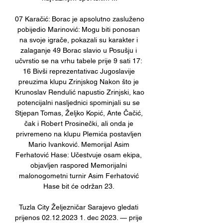
07 Karačić: Borac je apsolutno zasluženo 
pobijedio Marinović: Mogu biti ponosan 
na svoje igrače, pokazali su karakter i 
zalaganje 49 Borac slavio u Posušju i 
učvrstio se na vrhu tabele prije 9 sati 17: 
16 Bivši reprezentativac Jugoslavije 
preuzima klupu Zrinjskog Nakon što je 
Krunoslav Rendulić napustio Zrinjski, kao 
potencijalni nasljednici spominjali su se 
Stjepan Tomas, Željko Kopić, Ante Čačić, 
čak i Robert Prosinečki, ali onda je 
privremeno na klupu Plemića postavljen 
Mario Ivanković. Memorijal Asim 
Ferhatović Hase: Učestvuje osam ekipa, 
objavljen raspored Memorijalni 
malonogometni turnir Asim Ferhatović 
Hase bit će održan 23. 

Tuzla City Željezničar Sarajevo gledati 
prijenos 02.12.2023 1. dec 2023. — prije 