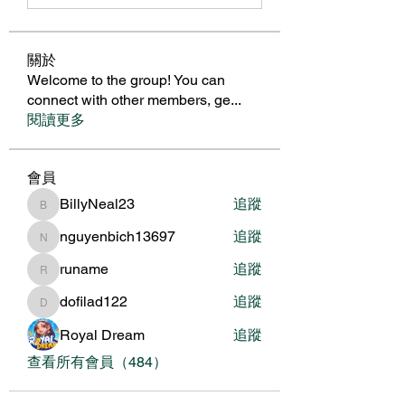
關於
Welcome to the group! You can
connect with other members, ge
...
閱讀更多
會員
BillyNeal23
追蹤
BillyNeal23
nguyenbich13697
追蹤
nguyenbich13697
runame
追蹤
runame
dofilad122
追蹤
dofilad122
Royal Dream
追蹤
查看所有會員（484）