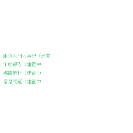
關於我們
我們的服務
關於協會
銀色大門大事紀（建置中
年度報告（建置中
媒體素材（建置中
常見問題（建置中
長輩故事集
弱勢長輩送餐
長輩藝術課程
長輩詠春課程
台灣綠燈籠運動