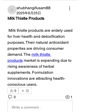
shubhangifusam88
shubhangifusam88
2025年8月25日
Milk Thistle Products
 Milk thistle products are widely used 
for liver health and detoxification 
purposes. Their natural antioxidant 
properties are driving consumer 
demand. The 
milk thistle 
products
 market is expanding due to 
rising awareness of herbal 
supplements. Formulation 
innovations are attracting health-
conscious users.
0
0
1
Write a comment...