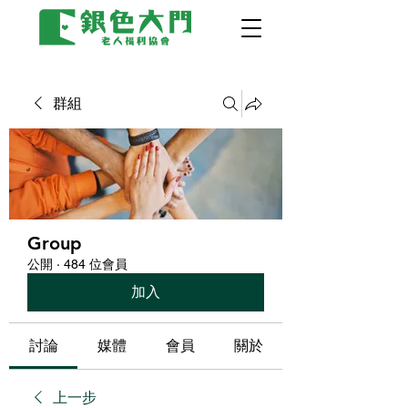
群組
Group
公開
·
484 位會員
加入
討論
媒體
會員
關於
上一步