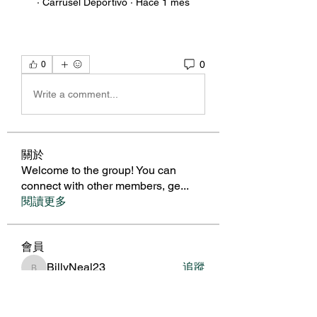
· Carrusel Deportivo · Hace 1 mes
0
0
Write a comment...
關於
Welcome to the group! You can
connect with other members, ge
...
閱讀更多
會員
BillyNeal23
追蹤
BillyNeal23
nguyenbich13697
追蹤
nguyenbich13697