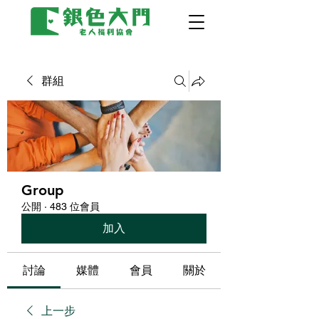
群組
Group
公開
·
483 位會員
加入
討論
媒體
會員
關於
上一步