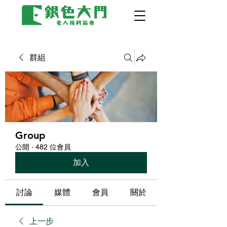
群組
Group
公開
·
482 位會員
加入
討論
媒體
會員
關於
上一步