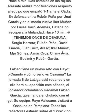
Hace 5 min ❗️Dos cambios en los rojillos 
Arrasate realiza modificaciones respecto 
al equipo que empató 1-1 ante el Cádiz. 
En defensa entra Rubén Peña por Unai 
García y en el medio vuelve Iker Muñoz 
por Lucas Torró. Además, Catena no 
recupera la titularidad. Hace 13 min 📣 
¡TENEMOS ONCE DE OSASUNA! 
Sergio Herrera; Rubén Peña, David 
García, Juan Cruz, Areso; Iker Muñoz, 
Mpi Gómez, Aimar Oroz; Chimy Ávila, 
Budimir y Rubén García. 

Falcao tiene un nuevo reto con Rayo: 
¿Cuándo y cómo verlo vs Osasuna? La 
jornada 8 de LaLiga está rodando y en 
ella hará su aparición este sábado, el 
goleador colombiano Radamel Falcao 
García, quien anda enchufado con el 
gol. Su equipo, Rayo Vallecano, visitará a 
Osasuna en Pamplona. Todos los 
reflectores estarán sobre el 'Tigre' y no 