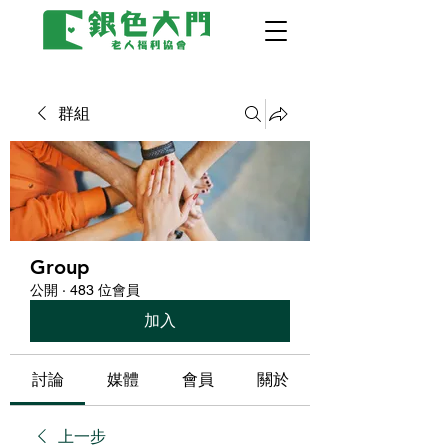
群組
Group
公開
·
483 位會員
加入
討論
媒體
會員
關於
上一步