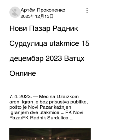
Артём Прокопенко
2023年12月15日
Нови Пазар Радник 
Сурдулица utakmice 15 
децембар 2023 Ватцх 
Онлине
7. 4. 2023. — Meč na Džaizkoin 
areni igran je bez prisustva publike, 
pošto je Novi Pazar kažnjen 
igranjem dve utakmice ... FK Novi 
PazarFK Radnik Surdulica ...