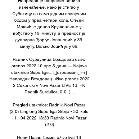
Напредак је направио велико 
изненађење, иако је стигао у 
Суботицу са само једним освојеним 
бодом у прва четири кола. Огњен 
Мршић је довео Крушевљане у 
вођство у 19. минуту, а предност је 
дуплирао Ђорђе Јовановић у 39. 
минуту. Вељко Јоцић је у 66. 

Радник Сурдулица Вождовац uživo 
prenos 2022 10 пре 5 дана — Najava 
utakmice Superlige... [[[стреаминг]]++] 
Напредак Вождовац uživo prenos 2022 
2 Cukaricki v Novi Pazar LIVE 13. FK 
Radnik Surdulica. 0-0. ( ...

Pregled utakmice: Radnik-Novi Pazar 
(2:0) Linglong Superliga Srbije - 30. kolo 
- 11.04.2022 18:30 Radnik-Novi Pazar 
(2:0)

Нови Пазар Тамиш uživo live 13 