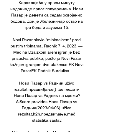
Караклајића у првом минуту 
надокнаде првог полувремена. Нови 
Пазар је девети са седам освојених 
бодова, док је Железничар остао на 
три бода и заузима 15. 

Novi Pazar slavio "minimalcem" pred 
pustim tribinama, Radnik 7. 4. 2023. — 
Meč na Džaizkoin areni igran je bez 
prisustva publike, pošto je Novi Pazar 
kažnjen igranjem dve utakmice FK Novi 
PazarFK Radnik Surdulica ...

Нови Пазар vs Радник uživo 
rezultat,предвиђање() Где гледати 
Нови Пазар vs Радник на мрежи?
AiScore provides Нови Пазар vs 
Радник(2023/04/06) uživo 
rezultat,h2h,предвиђање,meč 
statistika,sastav.
