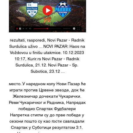
rezultati, rasporedi, Novi Pazar - Radnik 
Surdulica uživo ... NOVI PAZAR: Haos na 
Voždovcu u finišu utakmice. 10.12.2023 
10:17, Kurir.rs Novi Pazar - Radnik 
Surdulica, 21.12. Novi Pazar - Sp. 
Subotica, 23.12 ...

место. У наредном колу Нови Пазар ће 
играти против Црвене звезде, док ће 
Железничар дочекати Чукарички. 
Реми Чукаричког и Радника, Напредак 
победио Спартак Фудбалери 
Напретка стигли су до прве победе у 
сезони пошто су као гости савладали 
Спартак у Суботици резултатом 3:1. 