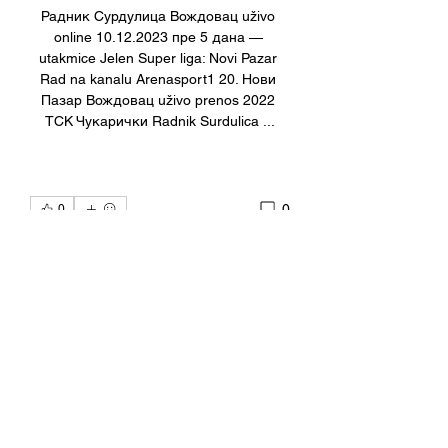
Радник Сурдулица Вождовац uživo 
online 10.12.2023 пре 5 дана — 
utakmice Jelen Super liga: Novi Pazar 
Rad na kanalu Arenasport1 20. Нови 
Пазар Вождовац uživo prenos 2022 
ТСК Чукарички Radnik Surdulica ...
0
0
Write a comment...
關於
Welcome to the group! You can
connect with other members, ge
...
閱讀更多