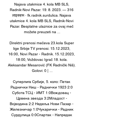
Najava utakmice 4. kola MB SLS, 
Radnik-Novi Pazar. 19. 8. 2023. — 316 
लाइकहरू · fk.radnik.surdulica. Najava 
utakmice 4. kola MB SLS, Radnik-Novi 
Pazar. Besplatne ulaznice za ovaj meč 
možete preuzeti na ...

Direktni prenosi mečeva 23.kola Super 
lige Srbije TV prenosi. 15.12.2023, 
16:00, Novi Pazar - Radnik. 15.12.2023, 
18:00, Voždovac Igrač 18. kola. 
Aleksandar Mesarović (FK Radnički Niš). 
Golovi: 0 | ...

Суперлига Србије, 5. коло: Петак 
Раднички Ниш - Раднички 1923 2:0 
Субота ТСЦ - ИМТ 1:0Вождовац - 
Црвена звезда 3:2Младост - 
Војводина 2:2 Недеља Нови Пазар - 
Железничар 1:0Чукарички - Радник 
Сурдулица 0:0Спартак - Напредак 