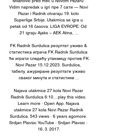
Milanović pred meč u Novom Pazaru: 
Vidim napredak u igri пре 7 сати — Novi 
Pazar i Radnik otvaraju 19. kolo 
Superlige Srbije. Utakmica se igra u 
petak od 16 časova. LIGA EVROPE: Od 
21 igraju Ajaks – AEK Atina, ...

FK Radnik Surdulica резултат уживо & 
статистика играча FK Radnik Surdulica 
ће играти следећу утакмицу против FK 
Novi Pazar 15.12.2023. Surdulica, 
табелу, ажуриране резултате уживо 
сваког минута и статистике ...

Najava utakmice 27 kola Novi Pazar 
Radnik Surdulica 6:10... play this video. 
Learn more · Open App. Najava 
utakmice 27 kola Novi Pazar Radnik 
Surdulica. 543 views · 6 years agomore. 
Srdjan Plavsic.YouTube · Srdjan Plavsic · 
16. 3. 2017.
