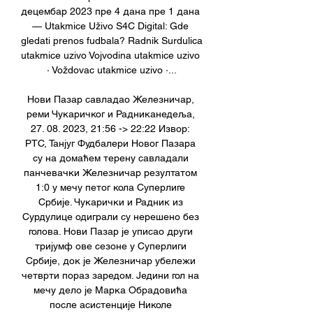
децембар 2023 пре 4 дана пре 1 дана 
— Utakmice Uživo S4C Digital: Gde 
gledati prenos fudbala? Radnik Surdulica 
utakmice uzivo Vojvodina utakmice uzivo 
· Voždovac utakmice uzivo ·...

Нови Пазар савладао Железничар, 
реми Чукаричког и Радниканедеља, 
27. 08. 2023, 21:56 -> 22:22 Извор: 
РТС, Танјуг Фудбалери Новог Пазара 
су на домаћем терену савладали 
панчевачки Железничар резултатом 
1:0 у мечу петог кола Суперлиге 
Србије. Чукарички и Радник из 
Сурдулице одиграли су нерешено без 
голова. Нови Пазар је уписао други 
тријумф ове сезоне у Суперлиги 
Србије, док је Железничар убележи 
четврти пораз заредом. Једини гол на 
мечу дело је Марка Обрадовића 
после асистенције Николе 