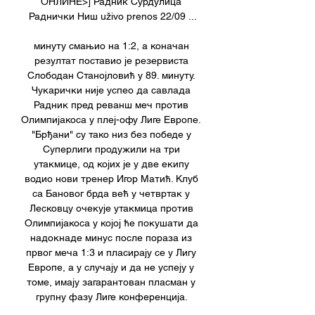
ОНЛИНЕ>] Радник Сурдулица 
Раднички Ниш uživo prenos 22/09 ...

минуту смањио на 1:2, а коначан 
резултат поставио је резервиста 
Слободан Станојловић у 89. минуту. 
Чукарички није успео да савлада 
Радник пред реванш меч против 
Олимпијакоса у плеј-офу Лиге Европе. 
"Брђани" су тако низ без победе у 
Суперлиги продужили на три 
утакмице, од којих је у две екипу 
водио нови тренер Игор Матић. Клуб 
са Бановог брда већ у четвртак у 
Лесковцу очекује утакмица против 
Олимпијакоса у којој ће покушати да 
надокнаде минус после пораза из 
првог меча 1:3 и пласирају се у Лигу 
Европе, а у случају и да не успеју у 
томе, имају загарантован пласман у 
групну фазу Лиге конференција. 
