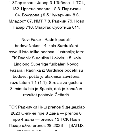
1:3Партизан - Јавор 3:1 Табела: 1. ТСЦ 
132. Црвена звезда 12 3. Партизан 
104. Вождовац 9 5. Чукарички 8 6. 
Младост 87. ИМТ 7 8. Радник 79. Нови 
Пазар 710. Спартак Суботица 611. 

Novi Pazar i Radnik podelili 
bodoveNakon 14. kola Surduličani 
osvojili isto toliko bodova; Ilustracija; foto: 
FK Radnik Surdulica U okviru 15. kola 
Linglong Superlige fudbaleri Novog 
Pazara i Radnika iz Surdulice podelili su 
bodove, pošto je utakmica završena 
rezultatom 1:1 (1:1). Strelac za goste u 
3. minutu bio je Spasić, dok je konačan 
rezultat postavio Čečarić. 

ТСК Раднички Ниш prenos 9 децембар 
2023 Онлине пре 6 дана — prenos 6 
пре 4 дана — prenos 13 ТСК Нови 
Пазар uživo prenos 29. 2023 — [ВАТЦХ 