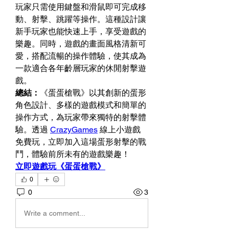
玩家只需使用鍵盤和滑鼠即可完成移
動、射擊、跳躍等操作。​這種設計讓
新手玩家也能快速上手，享受遊戲的
樂趣。​同時，遊戲的畫面風格清新可
愛，搭配流暢的操作體驗，使其成為
一款適合各年齡層玩家的休閒射擊遊
戲。​
總結：
《蛋蛋槍戰》以其創新的蛋形
角色設計、多樣的遊戲模式和簡單的
操作方式，為玩家帶來獨特的射擊體
驗。​透過 
CrazyGames
 線上小遊戲
免費玩，立即加入這場蛋形射擊的戰
鬥，體驗前所未有的遊戲樂趣！​
立即遊戲玩《蛋蛋槍戰》
0
0
3
Write a comment...