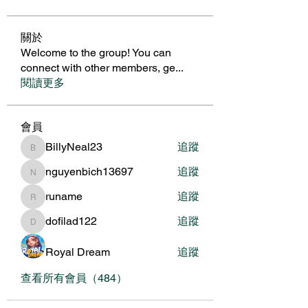
關於
Welcome to the group! You can
connect with other members, ge
...
閱讀更多
會員
BillyNeal23
追蹤
BillyNeal23
nguyenbich13697
追蹤
nguyenbich13697
runame
追蹤
runame
dofilad122
追蹤
dofilad122
Royal Dream
追蹤
查看所有會員（484）