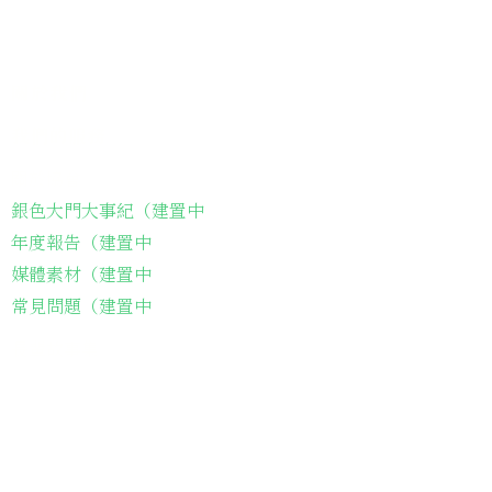
關於我們
我們的服務
關於協會
銀色大門大事紀（建置中
年度報告（建置中
媒體素材（建置中
常見問題（建置中
長輩故事集
弱勢長輩送餐
長輩藝術課程
長輩詠春課程
台灣綠燈籠運動