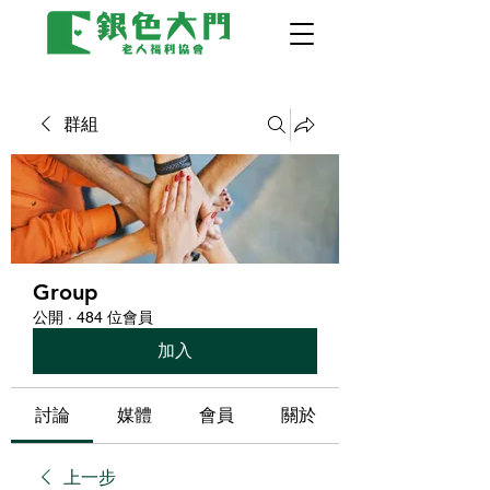
群組
Group
公開
·
484 位會員
加入
討論
媒體
會員
關於
上一步