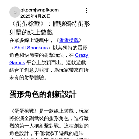
qkpcmjwnpfkacm
qkpcmjwnpfkacm
2025年4月26日
《蛋蛋槍戰》：體驗獨特蛋形
射擊的線上遊戲​
在眾多線上遊戲中，《
蛋蛋槍戰
》
（
Shell Shockers
）以其獨特的蛋形
角色和快節奏的射擊玩法，在 
Crazy 
Games
 平台上脫穎而出。​這款遊戲
結合了創意與競技，為玩家帶來前所
未有的射擊體驗。
蛋形角色的創新設計
《蛋蛋槍戰》是一款線上遊戲，玩家
將扮演全副武裝的蛋形角色，進行激
烈的第一人稱射擊對戰。​這種創新的
角色設計，不僅增添了遊戲的趣味