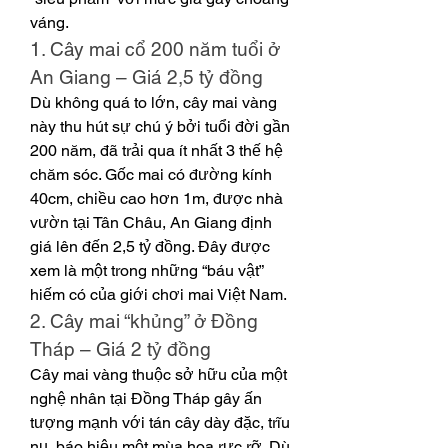
váng.
1. Cây mai cổ 200 năm tuổi ở 
An Giang – Giá 2,5 tỷ đồng
Dù không quá to lớn, cây mai vàng 
này thu hút sự chú ý bởi tuổi đời gần 
200 năm, đã trải qua ít nhất 3 thế hệ 
chăm sóc. Gốc mai có đường kính 
40cm, chiều cao hơn 1m, được nhà 
vườn tại Tân Châu, An Giang định 
giá lên đến 2,5 tỷ đồng. Đây được 
xem là một trong những “báu vật” 
hiếm có của giới chơi mai Việt Nam.
2. Cây mai “khủng” ở Đồng 
Tháp – Giá 2 tỷ đồng
Cây mai vàng thuộc sở hữu của một 
nghệ nhân tại Đồng Tháp gây ấn 
tượng mạnh với tán cây dày đặc, trĩu 
nụ, báo hiệu một mùa hoa rực rỡ. Dù 