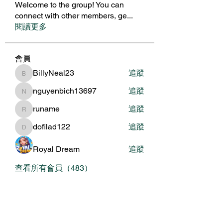
Welcome to the group! You can
connect with other members, ge
...
閱讀更多
會員
BillyNeal23
追蹤
BillyNeal23
nguyenbich13697
追蹤
nguyenbich13697
runame
追蹤
runame
dofilad122
追蹤
dofilad122
Royal Dream
追蹤
查看所有會員（483）