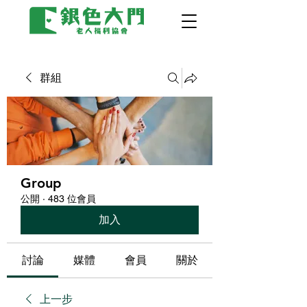
群組
Group
公開
·
483 位會員
加入
討論
媒體
會員
關於
上一步