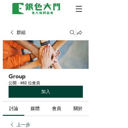
群組
Group
公開
·
482 位會員
加入
討論
媒體
會員
關於
上一步