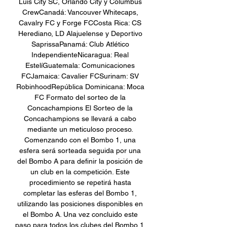
Luis City SC, Orlando City y Columbus 
CrewCanadá: Vancouver Whitecaps, 
Cavalry FC y Forge FCCosta Rica: CS 
Herediano, LD Alajuelense y Deportivo 
SaprissaPanamá: Club Atlético 
IndependienteNicaragua: Real 
EstelíGuatemala: Comunicaciones 
FCJamaica: Cavalier FCSurinam: SV 
RobinhoodRepública Dominicana: Moca 
FC Formato del sorteo de la 
Concachampions El Sorteo de la 
Concachampions se llevará a cabo 
mediante un meticuloso proceso. 
Comenzando con el Bombo 1, una 
esfera será sorteada seguida por una 
del Bombo A para definir la posición de 
un club en la competición. Este 
procedimiento se repetirá hasta 
completar las esferas del Bombo 1, 
utilizando las posiciones disponibles en 
el Bombo A. Una vez concluido este 
paso para todos los clubes del Bombo 1, 