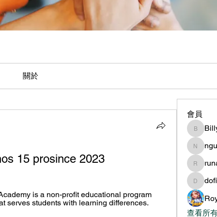
關於
會員
Bil
BillyNe
ngu
nguyen
os 15 prosince 2023
ru
runame
dof
dofilad
Academy is a non-profit educational program 
Roy
t serves students with learning differences. 
查看所有