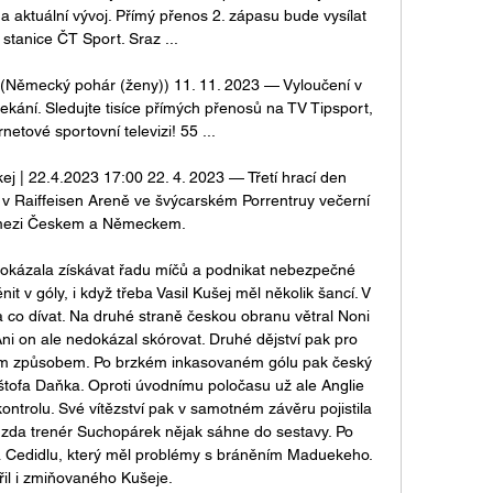
na aktuální vývoj. Přímý přenos 2. zápasu bude vysílat 
stanice ČT Sport. Sraz ...

Německý pohár (ženy)) 11. 11. 2023 — Vyloučení v 
kání. Sledujte tisíce přímých přenosů na TV Tipsport, 
rnetové sportovní televizi! 55 ...

 | 22.4.2023 17:00 22. 4. 2023 — Třetí hrací den 
e v Raiffeisen Areně ve švýcarském Porrentruy večerní 
mezi Českem a Německem.

, dokázala získávat řadu míčů a podnikat nebezpečné 
it v góly, i když třeba Vasil Kušej měl několik šancí. V 
 co dívat. Na druhé straně českou obranu větral Noni 
ni on ale nedokázal skórovat. Druhé dějství pak pro 
m způsobem. Po brzkém inkasovaném gólu pak český 
štofa Daňka. Oproti úvodnímu poločasu už ale Anglie 
rolu. Své vítězství pak v samotném závěru pojistila 
 zda trenér Suchopárek nějak sáhne do sestavy. Po 
a Cedidlu, který měl problémy s bráněním Maduekeho. 
il i zmiňovaného Kušeje. 
