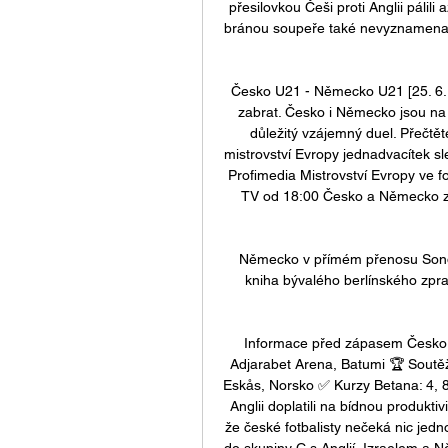
přesilovkou Češi proti Anglii pálil
bránou soupeře také nevyznamenalo.
Česko U21 - Německo U21 [25. 6. 
zabrat. Česko i Německo jsou na 
důležitý vzájemný duel. Přečtěte
mistrovství Evropy jednadvacítek sl
Profimedia Mistrovství Evropy ve f
TV od 18:00 Česko a Německo za 
Německo v přímém přenosu Sondu
kniha bývalého berlínského zpr
Informace před zápasem Česko v
Adjarabet Arena, Batumi 🏆 Soutěž
Eskås, Norsko ✅ Kurzy Betana: 4, 80
Anglii doplatili na bídnou produktiv
že české fotbalisty nečeká nic je
do skupiny C s Anglií, Izraelem a 