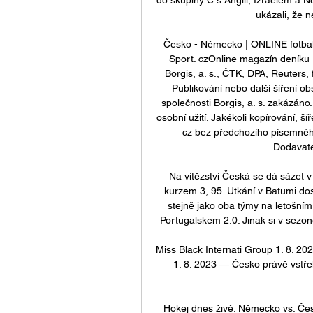
ukázali, že n
Česko - Německo | ONLINE fotbal |
Sport. czOnline magazín deníku 
Borgis, a. s., ČTK, DPA, Reuters, 
Publikování nebo další šíření o
společnosti Borgis, a. s. zakázáno
osobní užití. Jakékoli kopírování, 
cz bez předchozího písemného
Dodavate
Na vítězství Česká se dá sázet v 
kurzem 3, 95. Utkání v Batumi dos
stejně jako oba týmy na letošním
Portugalskem 2:0. Jinak si v sezon
Miss Black Internati Group 1. 8. 20
1. 8. 2023 — Česko právě vstřeli
Hokej dnes živě: Německo vs. Čes