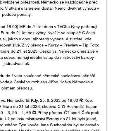
i až vyložené příležitosti. Německo se každopádně před 
 V utkání s Izraelem dostali Němci dvakrát výhodu v 
podobě penalty. 

od 18:00] ME do 21 let dnes v TVOba týmy potřebují 
Euru do 21 let bez výhry. Nyní je ve skupině C čeká 
 si, jak to v obou táborech vypadá. A zjistěte, kde 
edovat živě. Živý přenos – Kurzy – Preview – Tip Foto: 
otbale do 21 let 2023: Česko vs. Německo dnes živě v 
sebou nemají ideální vstup do mistrovství Evropy 
jednadvacítek. 

 do života současné německé společnosti přináší 
avodaje Českého rozhlasu Jiřího Hoška Německo v 
přímém přenosu.

s. Německo 📅 Kdy: 25. 6. 2023 od 18:00 🌍 Kde: 
: Euro do 21 let 2023, skupina C ⚽ Rozhodčí: Espen 
 – 3, 95 – 1, 65 📺 Přímý přenos: ČT sport Češi proti 
itu Už po losu mistrovství Evropy do 21 let bylo jasné, 
dnoduchého. Tým kouče Jana Suchopárka byl nalosován 
Německem. Hned v úvodním duelu s Angličany ale Češi 