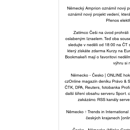
Německý Amprion oznámil nový pro
oznámil nový projekt vedení, kte
Přenos elektř
Zatímco Češi na úvod prohráli s
oslabeným Izraelem. Teď oba sous
sledujte v neděli od 18:00 na ČT 
který získáte zdarma Kurzy na Eur
Bookmakeři mají o favoritovi neděln
výhru si 
Německo - Česko | ONLINE hokej 
czOnline magazín deníku Právo & Sez
ČTK, DPA, Reuters, fotobanka Profim
další šíření obsahu serveru Sport. 
zakázáno. RSS kanály serveru
Německo ↑ Trends in International 
českých krajanech [onlin
Česko - Německo (Hlinka Gretzk