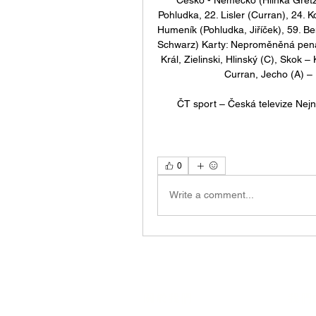
Pohludka, 22. Lisler (Curran), 24. K
Humeník (Pohludka, Jiříček), 59. Ben
Schwarz) Karty: Neproměněná penalta
Král, Zielinski, Hlinský (C), Skok –
Curran, Jecho (A) – 
ČT sport – Česká televize Nejn
0
Write a comment...
關於我們
我們