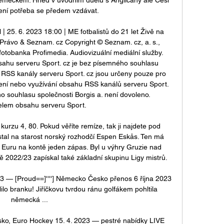
ení potřeba se předem vzdávat. 

 25. 6. 2023 18:00 | ME fotbalistů do 21 let Živě na 
Právo & Seznam. cz Copyright © Seznam. cz, a. s., 
fotobanka Profimedia. Audiovizuální mediální služby. 
bsahu serveru Sport. cz je bez písemného souhlasu 
. RSS kanály serveru Sport. cz jsou určeny pouze pro 
šíření nebo využívání obsahu RSS kanálů serveru Sport. 
 souhlasu společnosti Borgis a. není dovoleno. 
lem obsahu serveru Sport. 

kurzu 4, 80. Pokud věříte remíze, tak ji najdete pod 
tal na starost norský rozhodčí Espen Eskås. Ten má 
 Euru na kontě jeden zápas. Byl u výhry Gruzie nad 
ě 2022/23 zapískal také základní skupinu Ligy mistrů. 

23 — [Proud==]''''] Německo Česko přenos 6 října 2023 
lo branku! Jiříčkovu tvrdou ránu golfákem pohltila 
německá ...

ko, Euro Hockey 15. 4. 2023 — pestré nabídky LIVE 