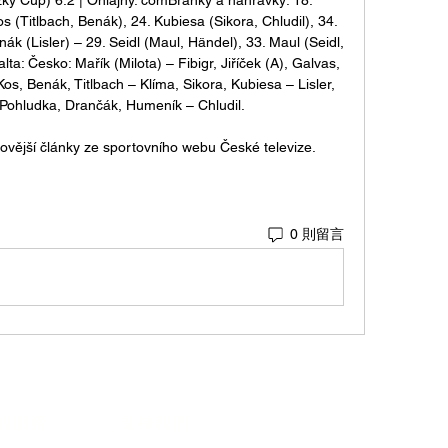
os (Titlbach, Benák), 24. Kubiesa (Sikora, Chludil), 34. 
ák (Lisler) – 29. Seidl (Maul, Händel), 33. Maul (Seidl, 
: Česko: Mařík (Milota) – Fibigr, Jiříček (A), Galvas, 
 Kos, Benák, Titlbach – Klíma, Sikora, Kubiesa – Lisler, 
Pohludka, Drančák, Humeník – Chludil. 

ovější články ze sportovního webu České televize.
0 則留言
的服務
支持我們