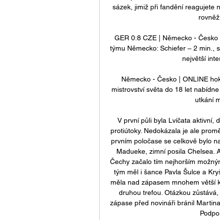
sázek, jimiž při fandění reagujete 
rovněž 
GER 0:8 CZE | Německo - Česko (
týmu Německo: Schiefer – 2 min., se
největší inte
Německo - Česko | ONLINE hokej
mistrovství světa do 18 let nabídn
utkání 
V první půli byla Lvíčata aktivní
protiútoky. Nedokázala je ale proměn
prvním poločase se celkově bylo na
Madueke, zimní posila Chelsea. A
Čechy začalo tím nejhorším možný
tým měl i šance Pavla Šulce a Kry
měla nad zápasem mnohem větší kont
druhou trefou. Otázkou zůstává,
zápase před novináři bránil Martin
Podpoř