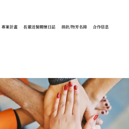
專案計畫
長輩送餐關懷日誌
捐款/物芳名錄
合作信息