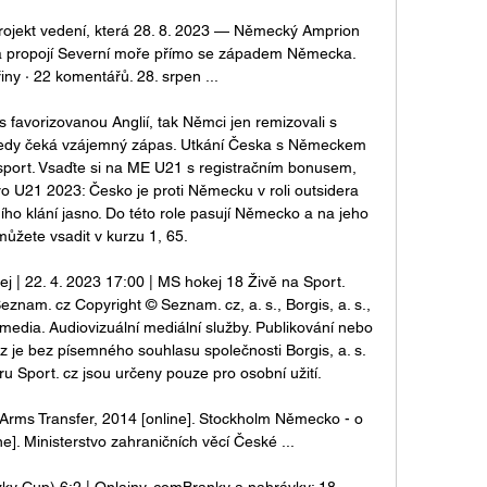
jekt vedení, která 28. 8. 2023 — Německý Amprion 
rá propojí Severní moře přímo se západem Německa. 
iny · 22 komentářů. 28. srpen ...

 favorizovanou Anglií, tak Němci jen remizovali s 
edy čeká vzájemný zápas. Utkání Česka s Německem 
sport. Vsaďte si na ME U21 s registračním bonusem, 
o U21 2023: Česko je proti Německu v roli outsidera 
ího klání jasno. Do této role pasují Německo a na jeho 
můžete vsadit v kurzu 1, 65. 

| 22. 4. 2023 17:00 | MS hokej 18 Živě na Sport. 
nam. cz Copyright © Seznam. cz, a. s., Borgis, a. s., 
edia. Audiovizuální mediální služby. Publikování nebo 
cz je bez písemného souhlasu společnosti Borgis, a. s. 
 Sport. cz jsou určeny pouze pro osobní užití. 

Arms Transfer, 2014 [online]. Stockholm Německo - o 
e]. Ministerstvo zahraničních věcí České ...

y Cup) 6:2 | Onlajny. comBranky a nahrávky: 18. 