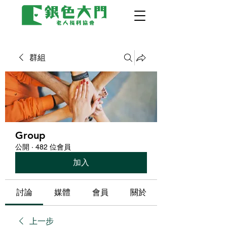
群組
Group
公開
·
482 位會員
加入
討論
媒體
會員
關於
上一步