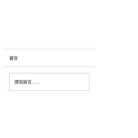
留言
撰寫留言......
2023年10月銀色大門捐款芳名
錄/收入支出明細
關於我們
我們的服務