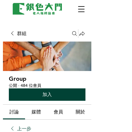
群組
Group
公開
·
484 位會員
加入
討論
媒體
會員
關於
上一步