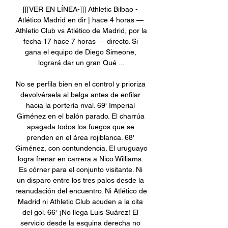
[[[VER EN LÍNEA-]]] Athletic Bilbao - 
Atlético Madrid en dir | hace 4 horas — 
Athletic Club vs Atlético de Madrid, por la 
fecha 17 hace 7 horas — directo. Si 
gana el equipo de Diego Simeone, 
logrará dar un gran Qué ...

No se perfila bien en el control y prioriza 
devolvérsela al belga antes de enfilar 
hacia la portería rival. 69' Imperial 
Giménez en el balón parado. El charrúa 
apagada todos los fuegos que se 
prenden en el área rojiblanca. 68' 
Giménez, con contundencia. El uruguayo 
logra frenar en carrera a Nico Williams. 
Es córner para el conjunto visitante. Ni 
un disparo entre los tres palos desde la 
reanudación del encuentro. Ni Atlético de 
Madrid ni Athletic Club acuden a la cita 
del gol. 66' ¡No llega Luis Suárez! El 
servicio desde la esquina derecha no 