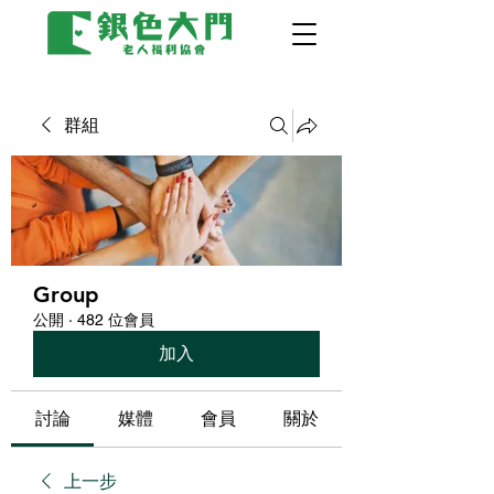
群組
Group
公開
·
482 位會員
加入
討論
媒體
會員
關於
上一步