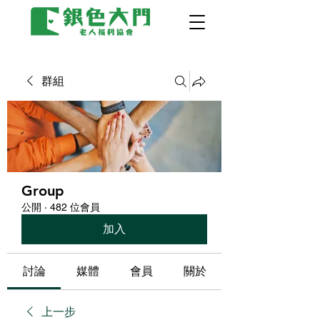
群組
Group
公開
·
482 位會員
加入
討論
媒體
會員
關於
上一步