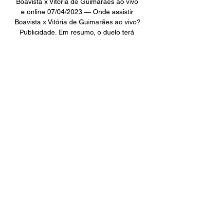
Boavista x Vitória de Guimarães ao vivo 
e online 07/04/2023 — Onde assistir 
Boavista x Vitória de Guimarães ao vivo? 
Publicidade. Em resumo, o duelo terá 
transmissão da Espn e Star+. Portanto, o 
jogo não ...
0
0
撰寫留言......
關於
Welcome to the group! You can
connect with other members, ge
...
閱讀更多