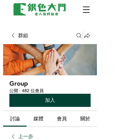
群組
Group
公開
·
482 位會員
加入
討論
媒體
會員
關於
上一步