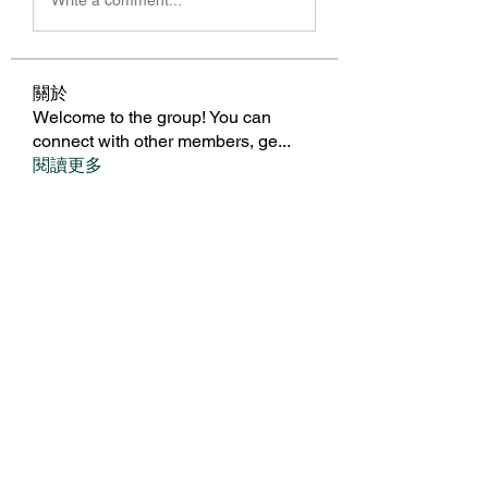
關於
Welcome to the group! You can
connect with other members, ge
...
閱讀更多
會員
BillyNeal23
追蹤
BillyNeal23
nguyenbich13697
追蹤
nguyenbich13697
runame
追蹤
runame
dofilad122
追蹤
dofilad122
Royal Dream
追蹤
查看所有會員（482）