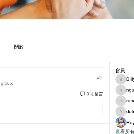
關於
會員
Bil
BillyNe
 group.
ngu
nguyen
0 則留言
ru
runame
dof
dofilad
Roy
查看所有