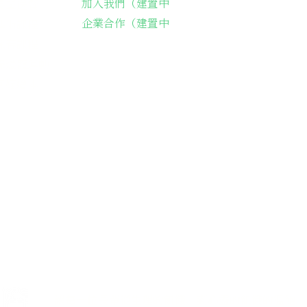
加入我們（建置中
長輩送餐
企業合作（建置中
藝術課程
詠春課程
綠燈籠運動
餐阿嬤繪本
42-116號
il.com
讓每一位長輩從生理的飢餓、到心靈的飢餓的溫飽，