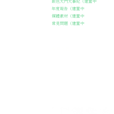
銀色大門大事紀（建置中
弱勢
年度報告（建置中
長輩
媒體素材（建置中
長輩
常見問題（建置中
台灣
​送
聯繫我們
​電話聯繫：05-2212161
會址：
621嘉義縣民雄鄉建國路二段1
​Email：
silvergatecharity@gma
Line：
＠
silvergate