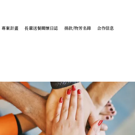
專案計畫
長輩送餐關懷日誌
捐款/物芳名錄
合作信息