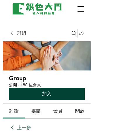
群組
Group
公開
·
482 位會員
加入
討論
媒體
會員
關於
上一步