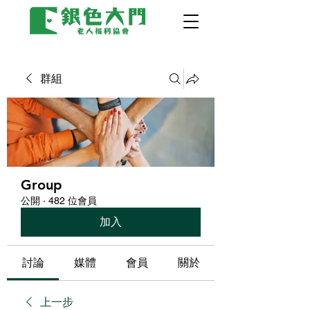
群組
Group
公開
·
482 位會員
加入
討論
媒體
會員
關於
上一步