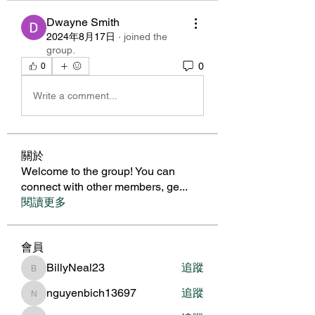
Dwayne Smith
2024年8月17日
·
joined the
group.
0
0
Write a comment...
關於
Welcome to the group! You can
connect with other members, ge
...
閱讀更多
會員
BillyNeal23
追蹤
BillyNeal23
nguyenbich13697
追蹤
nguyenbich13697