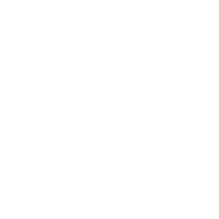
長輩故事集
弱勢長輩送餐
長輩藝術課程
長輩詠春課程
台灣綠燈籠運動
​送餐阿嬤繪本
​前往公司
銀色大門老人送餐平台
長照送餐管理系統
為家中長輩申請送餐
​銀髮商城
支持我們
支持長輩溫飽