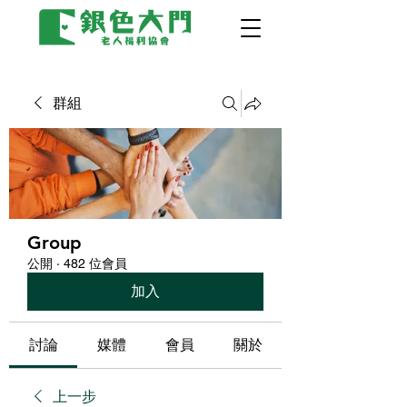
群組
Group
公開
·
482 位會員
加入
討論
媒體
會員
關於
上一步