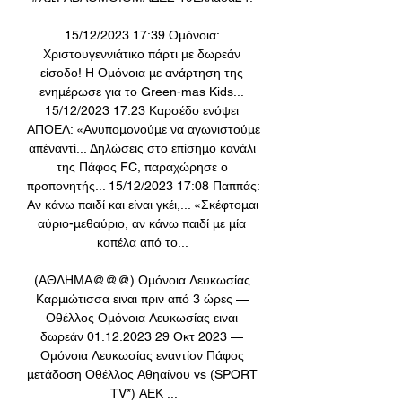
15/12/2023 17:39 Ομόνοια: 
Χριστουγεννιάτικο πάρτι με δωρεάν 
είσοδο! Η Ομόνοια με ανάρτηση της 
ενημέρωσε για το Green-mas Kids... 
15/12/2023 17:23 Καρσέδο ενόψει 
ΑΠΟΕΛ: «Ανυπομονούμε να αγωνιστούμε 
απέναντί... Δηλώσεις στο επίσημο κανάλι 
της Πάφος FC, παραχώρησε ο 
προπονητής... 15/12/2023 17:08 Παππάς: 
Αν κάνω παιδί και είναι γκέι,... «Σκέφτομαι 
αύριο-μεθαύριο, αν κάνω παιδί με μία 
κοπέλα από το... 

(ΑΘΛΗΜΑ@@@) Ομόνοια Λευκωσίας 
Καρμιώτισσα ειναι πριν από 3 ώρες — 
Οθέλλος Ομόνοια Λευκωσίας ειναι 
δωρεάν 01.12.2023 29 Οκτ 2023 — 
Ομόνοια Λευκωσίας εναντίον Πάφος 
μετάδοση Οθέλλος Αθηαίνου vs (SPORT 
TV*) ΑΕΚ ...
