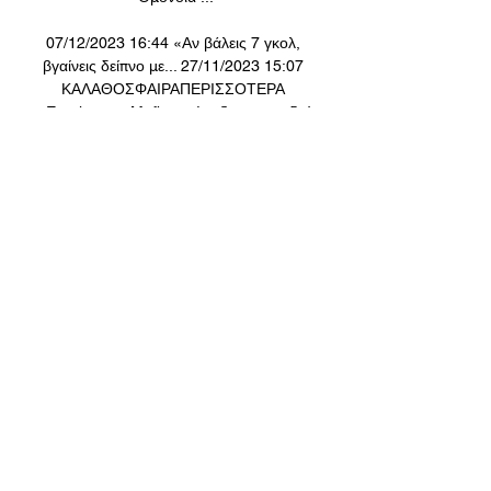
07/12/2023 16:44 «Αν βάλεις 7 γκολ, 
βγαίνεις δείπνο με... 27/11/2023 15:07 
ΚΑΛΑΘΟΣΦΑΙΡΑΠΕΡΙΣΣΟΤΕΡΑ 
«Euroleague Mafia» φώναζαν οι οπαδοί 
του Ολυμπιακού... Οι οπαδοί του 
Ολυμπιακού ενοχλήθηκαν από τις 
διαιτητικές αποφάσεις στην... ΑΠΟΛΛΩΝ 
15/12/2023 19:22 Σαλάχ για Τσιμίκα: 
«Είναι ένας υπέροχος τύπος, από την 
αρχή... Κώστας Τσιμίκας και Μοχάμεντ 
Σαλάχ, εκτός από συμπαίκτες στη 
Λίβερπουλ... ΑΓΓΛΙΑ 15/12/2023 18:44 
Στην Μαδρίτη για να υπογράψει με την 
Ρεάλ ο Έντρικ Στην Μαδρίτη για να 
ολοκληρώσει την μεταγραφή του στην 
Ρεάλ... 

Οθέλλος εναντίον Ομόνοια Λευκωσίας 
ειναι δωρεάν 1 πριν από 2 ώρες — 
Εθνικός Άχνας Πάφος ειναι δωρεάν 11 