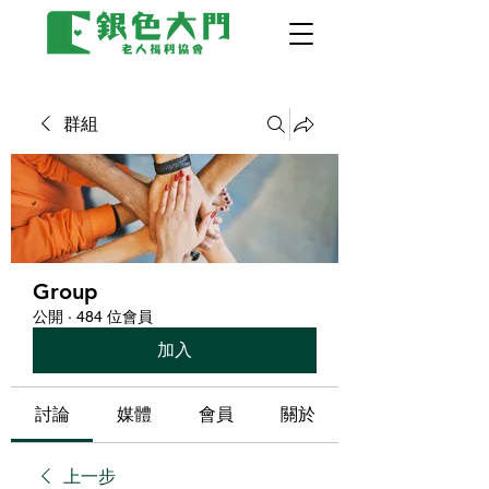
群組
Group
公開
·
484 位會員
加入
討論
媒體
會員
關於
上一步