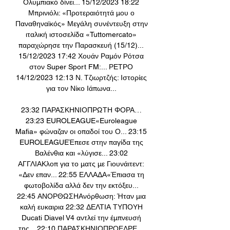
Ολυμπιακό δίνει... 15/12/2023 18:22 
Μπρινιόλι: «Προτεραιότητά μου ο 
Παναθηναϊκός» Μεγάλη συνέντευξη στην 
ιταλική ιστοσελίδα «Tuttomercato» 
παραχώρησε την Παρασκευή (15/12)... 
15/12/2023 17:42 Χουάν Ραμόν Ρότσα 
στον Super Sport FM:... ΡΕΤΡΟ 
14/12/2023 12:13 Ν. Τζιωρτζής: Ιστορίες 
για τον Νίκο Ιάπωνα... 

23:32 ΠΑΡΑΣΚΗΝΙΟΠΡΩΤΗ ΦΟΡΑ… 
23:23 EUROLEAGUE«Euroleague 
Mafia» φώναζαν οι οπαδοί του Ο... 23:15 
EUROLEAGUEΈπεσε στην παγίδα της 
Βαλένθια και «λύγισε... 23:02 
ΑΓΓΛΙΑΚλοπ για το ματς με Γιουνάιτεντ: 
«Δεν επαν... 22:55 ΕΛΛΑΔΑ«Έπιασα τη 
φωτοβολίδα αλλά δεν την εκτόξευ... 
22:45 ΑΝΟΡΘΩΣΗΑνόρθωση: Ήταν μια 
καλή ευκαιρια 22:32 ΔΕΛΤΙΑ ΤΥΠΟΥΗ 
Ducati Diavel V4 αντλεί την έμπνευσή 
της... 22:10 ΠΑΡΑΣΚΗΝΙΟΠΡΟΕΔΡΕ… 