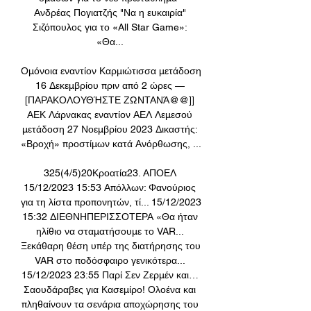
Ανδρέας Πογιατζής "Να η ευκαιρία" 
Σιζόπουλος για το «All Star Game»: 
«Θα... 

Ομόνοια εναντίον Καρμιώτισσα μετάδοση 
16 Δεκεμβρίου πριν από 2 ώρες — 
[ΠΑΡΑΚΟΛΟΥΘΉΣΤΕ ΖΩΝΤΑΝΆ@@]] 
ΑΕΚ Λάρνακας εναντίον ΑΕΛ Λεμεσού 
μετάδοση 27 Νοεμβρίου 2023 Δικαστής: 
«Βροχή» προστίμων κατά Ανόρθωσης, ...

325(4/5)20Κροατία23. ΑΠΟΕΛ 
15/12/2023 15:53 Απόλλων: Φανούριος 
για τη λίστα προπονητών, τί... 15/12/2023 
15:32 ΔΙΕΘΝΗΠΕΡΙΣΣΟΤΕΡΑ «Θα ήταν 
ηλίθιο να σταματήσουμε το VAR... 
Ξεκάθαρη θέση υπέρ της διατήρησης του 
VAR στο ποδόσφαιρο γενικότερα... 
15/12/2023 23:55 Παρί Σεν Ζερμέν και… 
Σαουδάραβες για Κασεμίρο! Ολοένα και 
πληθαίνουν τα σενάρια αποχώρησης του 