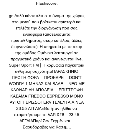
Flashscore. 

gr. Απλά κάντε κλικ στο όνομα της χώρας 
στο μενού που βρίσκεται αριστερά και 
επιλέξτε την διοργάνωση που σας 
ενδιαφέρει (αποτελέσματα 
πρωταθλήματος, σκορ κυπέλου, άλλες 
διοργανώσεις). Η υπηρεσία με τα σκορ 
της ομάδας Ομόνοια λειτουργεί σε 
πραγματικό χρόνο και ανανεώνεται live. 
Super Sport FM | Η κορυφαία παγκύπρια 
αθλητική συχνότηταΠΑΡΑΣΚΗΝΙΟ 
ΠΡΩΤΗ ΦΟΡΑ… ΠΡΟΕΔΡΕ… DON’T 
WORRY 1 ΜΗΝΑΣ ΚΑΙ ΒΑΛΕ… ΝΕΟ ΜΕ 
ΚΛΩΝΑΡΙΔΗ ΑΠΩΛΕΙΑ… ΕΠΙΣΤΡΟΦΗ 
ΚΑΣΑΜΑ FREDDO ESPRESSO MONO 
AYTOI ΠΕΡΙΣΣΟΤΕΡΑ ΤΕΛΕΥΤΑΙΑ ΝΕΑ 
23:55 ΑΓΓΛΙΑ«Θα ήταν ηλίθιο να 
σταματήσουμε το VAR &#8... 23:45 
ΑΓΓΛΙΑΠαρί Σεν Ζερμέν και… 
Σαουδάραβες για Κασεμ... 
