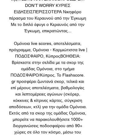
DON’T WORRY ΚΥΡΙΕΣ 
ΕΙΔΗΣΕΙΣΠΕΡΙΣΣΟΤΕΡΑ Νικηφόρο 
πέρασμα του Κεραυνού από την Έγκωμη 
Με το διπλό έφυγε ο Κεραυνός από την 
Έγκωμη, επικρατώντας... 

Ομόνοια live scores, αποτελέσματα, 
πρόγραμμα, Ομόνοια - Καρμιώτισσα live | 
ΠΟΔΟΣΦΑΙΡΟ, ΚύπροςΒΟΗΘΕΙΑ: 
Βρίσκεστε στην σελίδα με τα σκορ της 
ομάδας Ομόνοια, στο τμήμα 
ΠΟΔΟΣΦΑΙΡΟ/Κύπρος. Το Flashscore. 
gr προσφέρει ζωντανά σκορ, τελικά και 
επί μέρους αποτελέσματα, βαθμολογίες 
και λεπτομέρειες αγώνων (σκόρερ, 
κόκκινες & κίτρινες κάρτες, σύγκριση 
αποδόσεων, κτλ) για την ομάδα Ομόνοια. 
Εκτός από τα σκορ της ομάδας Ομόνοια, 
μπορείτε να παρακολουθήσετε 1000+ 
διοργανώσεις ποδοσφαίρου από 90+ 
χώρες σε όλο τον κόσμο, μέσω του 