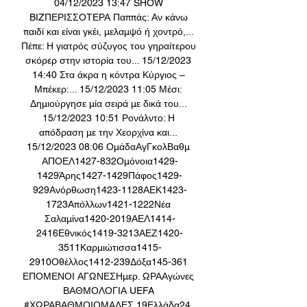
04/12/2023 13:47 SHOW 
BIZΠΕΡΙΣΣΟΤΕΡΑ Παππάς: Αν κάνω 
παιδί και είναι γκέι, μελαμψό ή χοντρό,... 
Πέπε: Η γιατρός σύζυγος του γηραίτερου 
σκόρερ στην ιστορία του... 15/12/2023 
14:40 Στα άκρα η κόντρα Κύργιος – 
Μπέκερ:... 15/12/2023 11:05 Μέσι: 
Δημιούργησε μία σειρά με δικά του... 
15/12/2023 10:51 Ρονάλντο: Η 
απόδραση με την Χεορχίνα και... 
15/12/2023 08:06 ΟμάδαΑγΓκολΒαθμ 
ΑΠΟΕΛ1427-832Ομόνοια1429-
1429Άρης1427-1429Πάφος1429-
929Ανόρθωση1423-1128ΑΕΚ1423-
1723Απόλλων1421-1222Νέα 
Σαλαμίνα1420-2019ΑΕΛ1414-
2416Εθνικός1419-3213ΑΕΖ1420-
3511Καρμιώτισσα1415-
2910Οθέλλος1412-239Δόξα145-361 
ΕΠΟΜΕΝΟΙ ΑΓΩΝΕΣΗμερ. ΩΡΑΑγώνες 
ΒΑΘΜΟΛΟΓΙΑ UEFA 
#ΧΩΡΑΒΑΘΜΟΙΟΜΑΔΕΣ 19Ελλάδα24. 
