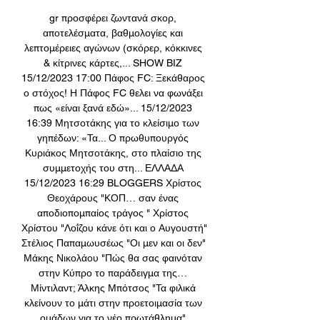
gr προσφέρει ζωντανά σκορ, 
αποτελέσματα, βαθμολογίες και 
λεπτομέρειες αγώνων (σκόρερ, κόκκινες 
& κίτρινες κάρτες,... SHOW BIZ 
15/12/2023 17:00 Πάφος FC: Ξεκάθαρος 
ο στόχος! Η Πάφος FC θελει να φωνάξει 
πως «είναι ξανά εδώ»... 15/12/2023 
16:39 Μητσοτάκης για το κλείσιμο των 
γηπέδων: «Τα... Ο πρωθυπουργός 
Κυριάκος Μητσοτάκης, στο πλαίσιο της 
συμμετοχής του στη... ΕΛΛΑΔΑ 
15/12/2023 16:29 BLOGGERS Χρίστος 
Θεοχάρους "ΚΟΠ… σαν ένας 
αποδιοπομπαίος τράγος " Χρίστος 
Χρίστου "Λοΐζου κάνε ότι και ο Αυγουστή" 
Στέλιος Παπαμωυσέως "Οι μεν και οι δεν" 
Μάκης Νικολάου "Πώς θα σας φαινόταν 
στην Κύπρο το παράδειγμα της… 
Μίντιλαντ; Άλκης Μπότσος "Τα φιλικά 
κλείνουν το μάτι στην προετοιμασία των 
ομάδων για το νέο πρωτάθλημα" 