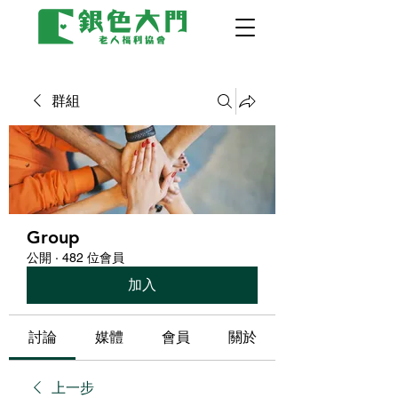
群組
Group
公開
·
482 位會員
加入
討論
媒體
會員
關於
上一步