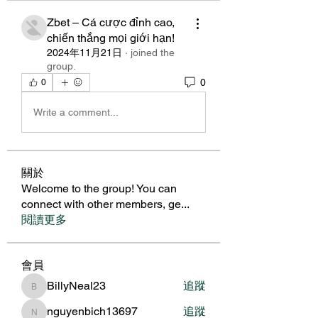
Zbet – Cá cược đỉnh cao,
chiến thắng mọi giới hạn!
2024年11月21日
·
joined the
group.
0
0
Write a comment...
關於
Welcome to the group! You can
connect with other members, ge
...
閱讀更多
會員
BillyNeal23
追蹤
BillyNeal23
nguyenbich13697
追蹤
nguyenbich13697