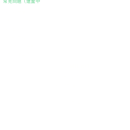
常見問題（建置中
長輩故事集
弱勢長輩送餐
長輩藝術課程
長輩詠春課程
台灣綠燈籠運動
​送餐阿嬤繪本
​前往公司
銀色大門老人送餐平台
長照送餐管理系統
為家中長輩申請送餐
​銀髮商城
支持我們