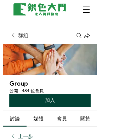
群組
Group
公開
·
484 位會員
加入
討論
媒體
會員
關於
上一步