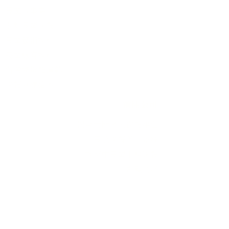
長輩故事集
弱勢長輩送餐
長輩藝術課程
長輩詠春課程
台灣綠燈籠運動
​送餐阿嬤繪本
​前往公司
銀色大門老人送餐平台
長照送餐管理系統
為家中長輩申請送餐
​銀髮商城
支持我們
支持長輩溫飽