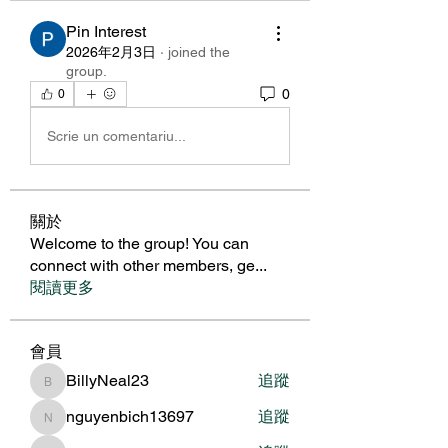
Pin Interest
2026年2月3日
·
joined the
group.
0
0
Scrie un comentariu...
關於
Welcome to the group! You can
connect with other members, ge
...
閱讀更多
會員
BillyNeal23
追蹤
BillyNeal23
nguyenbich13697
追蹤
nguyenbich13697