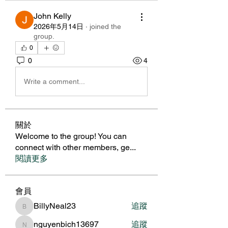
John Kelly
2026年5月14日
·
joined the
group.
0
0
4
Write a comment...
關於
Welcome to the group! You can
connect with other members, ge
...
閱讀更多
會員
BillyNeal23
追蹤
BillyNeal23
nguyenbich13697
追蹤