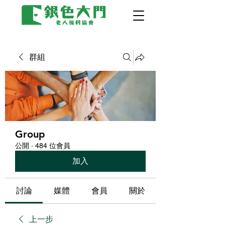
群組
Group
公開
·
484 位會員
加入
討論
媒體
會員
關於
上一步