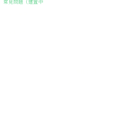
常見問題（建置中
長輩故事集
弱勢長輩送餐
長輩藝術課程
長輩詠春課程
台灣綠燈籠運動
​送餐阿嬤繪本
​前往公司
銀色大門老人送餐平台
長照送餐管理系統
為家中長輩申請送餐
​銀髮商城
支持我們