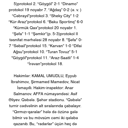
5)protokol 2. “Göygöl” 2-1 “Dinamo”
protokol 19 noyabr 7. “Ağdaş” 0-2 (ə. v. ) 
“Cəbrayıl”protokol 3. “Sheky City” 1-2 
“Kür-Araz”protokol 6. “Baku Sportinq” 6-0 
“Kürmük Qax”protokol 20 noyabr 1. 
“Şəfa” 1-1 “Şəmkir”(p. 5-3)protokol II 
təsnifat mərhələsi 28 noyabr 8. "Şəfa" 0-
7 “Səbail”protokol 15. “Karvan” 1-0 “Difai 
Ağsu”protokol 10. “Turan Tovuz” 5-1 
"Göygöl"protokol 11. “Araz-Saatlı” 1-4 
“İrəvan”protokol 18. 

Hakimlər: KAMAL UMUDLU, Eyyub 
İbrahimov, Şirmamed Mamedov, Nicat 
İsmayıllı. Hakim-inspektor: Anar 
Salmanov. AFFA nümayəndəsi: Asif 
Əliyev. Qəbələ. Şəhər stadionu. “Qəbələ” 
turnir cədvəlinin alt sıralarında çabalayır. 
“Qırmızı-qaralar” hələ də özünə gələ 
bilmir və bu mövsüm cəmi iki qələbə 
qazanıb. Bu, “radarlar” üçün heç də 