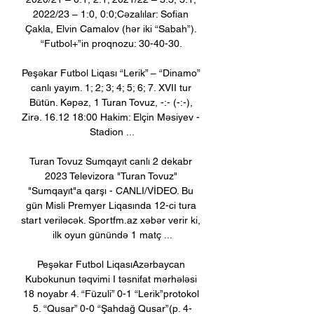
2022/23 – 1:0, 0:0;Cəzalılar: Sofian 
Çakla, Elvin Camalov (hər iki “Sabah”). 
“Futbol+”in proqnozu: 30-40-30. 

Peşəkar Futbol Liqası “Lerik” – “Dinamo” 
canlı yayım. 1; 2; 3; 4; 5; 6; 7. XVII tur 
Bütün. Kəpəz, 1 Turan Tovuz, -:- (-:-), 
Zirə. 16.12 18:00 Hakim: Elçin Məsiyev - 
Stadion ...

Turan Tovuz Sumqayıt canlı 2 dekabr 
2023 Televizora "Turan Tovuz" 
"Sumqayıt"a qarşı - CANLI/VİDEO. Bu 
gün Misli Premyer Liqasında 12-ci tura 
start veriləcək. Sportfm.az xəbər verir ki, 
ilk oyun günündə 1 matç ...

Peşəkar Futbol LiqasıAzərbaycan 
Kubokunun təqvimi I təsnifat mərhələsi 
18 noyabr 4. “Füzuli” 0-1 “Lerik”protokol 
5. “Qusar” 0-0 “Şahdağ Qusar”(p. 4-