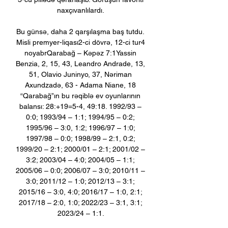
naxçıvanlılardı. 

Bu günsə, daha 2 qarşılaşma baş tutdu. 
Misli premyer-liqası2-ci dövrə, 12-ci tur4 
noyabrQarabağ – Kəpəz 7:1Yassin 
Benzia, 2, 15, 43, Leandro Andrade, 13, 
51, Olavio Juninyo, 37, Nəriman 
Axundzadə, 63 - Adama Niane, 18 
“Qarabağ”ın bu rəqiblə ev oyunlarının 
balansı: 28:+19=5-4, 49:18. 1992/93 – 
0:0; 1993/94 – 1:1; 1994/95 – 0:2; 
1995/96 – 3:0, 1:2; 1996/97 – 1:0; 
1997/98 – 0:0; 1998/99 – 2:1, 0:2; 
1999/20 – 2:1; 2000/01 – 2:1; 2001/02 – 
3:2; 2003/04 – 4:0; 2004/05 – 1:1; 
2005/06 – 0:0; 2006/07 – 3:0; 2010/11 – 
3:0; 2011/12 – 1:0; 2012/13 – 3:1; 
2015/16 – 3:0, 4:0; 2016/17 – 1:0, 2:1; 
2017/18 – 2:0, 1:0; 2022/23 – 3:1, 3:1; 
2023/24 – 1:1. 
