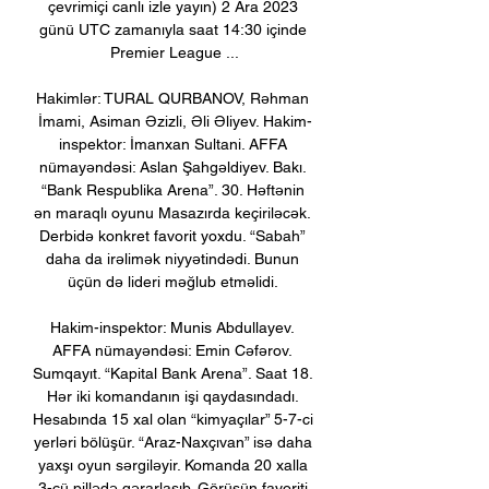
çevrimiçi canlı izle yayın) 2 Ara 2023 
günü UTC zamanıyla saat 14:30 içinde 
Premier League ...

Hakimlər: TURAL QURBANOV, Rəhman 
İmami, Asiman Əzizli, Əli Əliyev. Hakim-
inspektor: İmanxan Sultani. AFFA 
nümayəndəsi: Aslan Şahgəldiyev. Bakı. 
“Bank Respublika Arena”. 30. Həftənin 
ən maraqlı oyunu Masazırda keçiriləcək. 
Derbidə konkret favorit yoxdu. “Sabah” 
daha da irəlimək niyyətindədi. Bunun 
üçün də lideri məğlub etməlidi. 

Hakim-inspektor: Munis Abdullayev. 
AFFA nümayəndəsi: Emin Cəfərov. 
Sumqayıt. “Kapital Bank Arena”. Saat 18. 
Hər iki komandanın işi qaydasındadı. 
Hesabında 15 xal olan “kimyaçılar” 5-7-ci 
yerləri bölüşür. “Araz-Naxçıvan” isə daha 
yaxşı oyun sərgiləyir. Komanda 20 xalla 
3-cü pillədə qərarlaşıb. Görüşün favoriti 