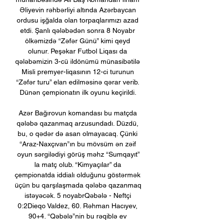
Əliyevin rəhbərliyi altında Azərbaycan 
ordusu işğalda olan torpaqlarımızı azad 
etdi. Şanlı qələbədən sonra 8 Noyabr 
ölkəmizdə “Zəfər Günü” kimi qeyd 
olunur. Peşəkar Futbol Liqası da 
qələbəmizin 3-cü ildönümü münasibətilə 
Misli premyer-liqasının 12-ci turunun 
“Zəfər turu” elan edilməsinə qərar verib. 
Dünən çempionatın ilk oyunu keçirildi. 

Azər Bağırovun komandası bu matçda 
qələbə qazanmaq arzusundadı. Düzdü, 
bu, o qədər də asan olmayacaq. Çünki 
“Araz-Naxçıvan”ın bu mövsüm ən zəif 
oyun sərgilədiyi görüş məhz “Sumqayıt”
la matç olub. “Kimyaçılar” da 
çempionatda iddialı olduğunu göstərmək 
üçün bu qarşılaşmada qələbə qazanmaq 
istəyəcək. 5 noyabrQəbələ - Neftçi 
0:2Dieqo Valdez, 60. Rəhman Hacıyev, 
90+4. “Qəbələ”nin bu rəqiblə ev 