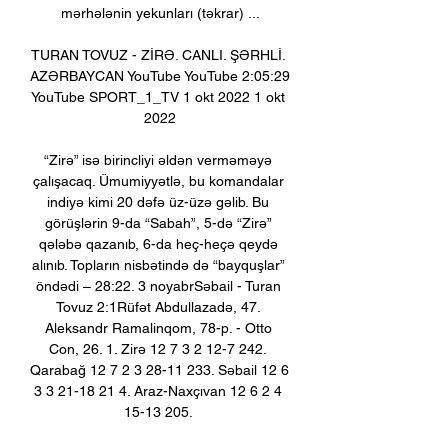
mərhələnin yekunları (təkrar) ...

TURAN TOVUZ - ZİRƏ. CANLI. ŞƏRHLİ. 
AZƏRBAYCAN YouTube YouTube 2:05:29 
YouTube SPORT_1_TV 1 okt 2022 1 okt 
2022

“Zirə” isə birincliyi əldən verməməyə 
çalışacaq. Ümumiyyətlə, bu komandalar 
indiyə kimi 20 dəfə üz-üzə gəlib. Bu 
görüşlərin 9-da “Sabah”, 5-də “Zirə” 
qələbə qazanıb, 6-da heç-heçə qeydə 
alınıb. Topların nisbətində də “bayquşlar” 
öndədi – 28:22. 3 noyabrSəbail - Turan 
Tovuz 2:1Rüfət Abdullazadə, 47. 
Aleksandr Ramalinqom, 78-p. - Otto 
Con, 26. 1. Zirə 12 7 3 2 12-7 242. 
Qarabağ 12 7 2 3 28-11 233. Səbail 12 6 
3 3 21-18 21 4. Araz-Naxçıvan 12 6 2 4 
15-13 205. 
