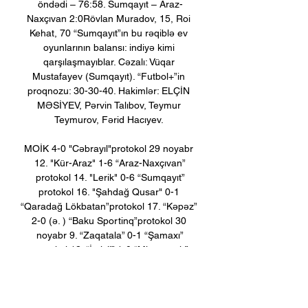
öndədi – 76:58. Sumqayıt – Araz-
Naxçıvan 2:0Rövlan Muradov, 15, Roi 
Kehat, 70 “Sumqayıt”ın bu rəqiblə ev 
oyunlarının balansı: indiyə kimi 
qarşılaşmayıblar. Cəzalı: Vüqar 
Mustafayev (Sumqayıt). “Futbol+”in 
proqnozu: 30-30-40. Hakimlər: ELÇİN 
MƏSİYEV, Pərvin Talıbov, Teymur 
Teymurov, Fərid Hacıyev. 

MOİK 4-0 "Cəbrayıl"protokol 29 noyabr 
12. "Kür-Araz" 1-6 “Araz-Naxçıvan”
protokol 14. "Lerik" 0-6 “Sumqayıt”
protokol 16. "Şahdağ Qusar" 0-1 
“Qaradağ Lökbatan”protokol 17. “Kəpəz” 
2-0 (ə. ) “Baku Sportinq”protokol 30 
noyabr 9. “Zaqatala” 0-1 “Şamaxı”
protokol 13. “İmişli” 1-0 “Mingəçevir”
protokol 1/8 final 19-21 dekabr 19. 
"Səbail" - "Şamaxı" 20. “Zirə” - "Turan 
Tovuz" 21. "İrəvan" - "Araz-Naxçıvan" 22. 
"İmişli" - “Qəbələ” 23. "Sumqayıt" - 