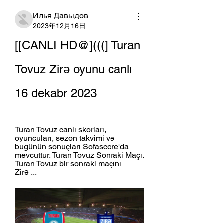
Илья Давыдов
2023年12月16日
[[CANLI HD@](((] Turan 
Tovuz Zirə oyunu canlı 
16 dekabr 2023
Turan Tovuz canlı skorları, 
oyuncuları, sezon takvimi ve 
bugünün sonuçları Sofascore'da 
mevcuttur. Turan Tovuz Sonraki Maçı. 
Turan Tovuz bir sonraki maçını 
Zirə ...