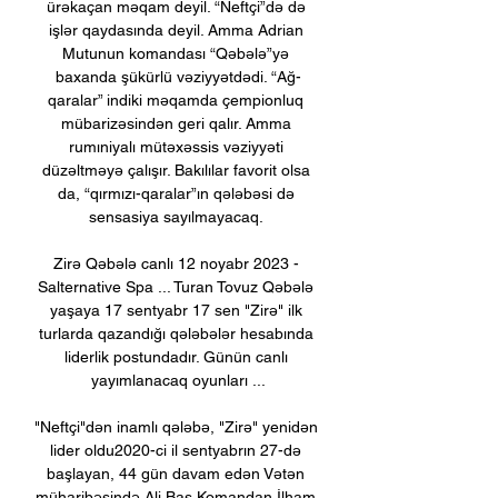
ürəkaçan məqam deyil. “Neftçi”də də 
işlər qaydasında deyil. Amma Adrian 
Mutunun komandası “Qəbələ”yə 
baxanda şükürlü vəziyyətdədi. “Ağ-
qaralar” indiki məqamda çempionluq 
mübarizəsindən geri qalır. Amma 
rumıniyalı mütəxəssis vəziyyəti 
düzəltməyə çalışır. Bakılılar favorit olsa 
da, “qırmızı-qaralar”ın qələbəsi də 
sensasiya sayılmayacaq. 

Zirə Qəbələ canlı 12 noyabr 2023 - 
Salternative Spa ... Turan Tovuz Qəbələ 
yaşaya 17 sentyabr 17 sen "Zirə" ilk 
turlarda qazandığı qələbələr hesabında 
liderlik postundadır. Günün canlı 
yayımlanacaq oyunları ...

"Neftçi"dən inamlı qələbə, "Zirə" yenidən 
lider oldu2020-ci il sentyabrın 27-də 
başlayan, 44 gün davam edən Vətən 
müharibəsində Ali Baş Komandan İlham 