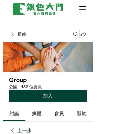
群組
Group
公開
·
482 位會員
加入
討論
媒體
會員
關於
上一步