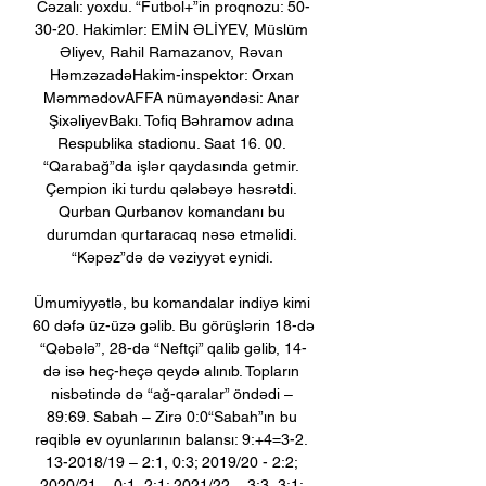
Cəzalı: yoxdu. “Futbol+”in proqnozu: 50-
30-20. Hakimlər: EMİN ƏLİYEV, Müslüm 
Əliyev, Rahil Ramazanov, Rəvan 
HəmzəzadəHakim-inspektor: Orxan 
MəmmədovAFFA nümayəndəsi: Anar 
ŞixəliyevBakı. Tofiq Bəhramov adına 
Respublika stadionu. Saat 16. 00. 
“Qarabağ”da işlər qaydasında getmir. 
Çempion iki turdu qələbəyə həsrətdi. 
Qurban Qurbanov komandanı bu 
durumdan qurtaracaq nəsə etməlidi. 
“Kəpəz”də də vəziyyət eynidi. 

Ümumiyyətlə, bu komandalar indiyə kimi 
60 dəfə üz-üzə gəlib. Bu görüşlərin 18-də 
“Qəbələ”, 28-də “Neftçi” qalib gəlib, 14-
də isə heç-heçə qeydə alınıb. Topların 
nisbətində də “ağ-qaralar” öndədi – 
89:69. Sabah – Zirə 0:0“Sabah”ın bu 
rəqiblə ev oyunlarının balansı: 9:+4=3-2. 
13-2018/19 – 2:1, 0:3; 2019/20 - 2:2; 
2020/21 – 0:1, 2:1; 2021/22 – 3:3, 3:1; 