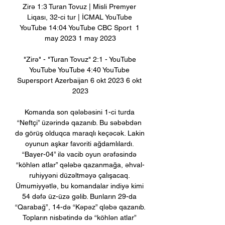
Zirə 1:3 Turan Tovuz | Misli Premyer 
Liqası, 32-ci tur | İCMAL YouTube 
YouTube 14:04 YouTube CBC Sport  1 
may 2023 1 may 2023

"Zirə" - "Turan Tovuz" 2:1 - YouTube 
YouTube YouTube 4:40 YouTube 
Supersport Azerbaijan 6 okt 2023 6 okt 
2023

Komanda son qələbəsini 1-ci turda 
“Neftçi” üzərində qazanıb. Bu səbəbdən 
də görüş olduqca maraqlı keçəcək. Lakin 
oyunun aşkar favoriti ağdamlılardı. 
“Bayer-04” ilə vacib oyun ərəfəsində 
“köhlən atlar” qələbə qazanmağa, əhval-
ruhiyyəni düzəltməyə çalışacaq. 
Ümumiyyətlə, bu komandalar indiyə kimi 
54 dəfə üz-üzə gəlib. Bunların 29-da 
“Qarabağ”, 14-də “Kəpəz” qləbə qazanıb. 
Topların nisbətində də “köhlən atlar” 