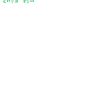
常見問題（建置中
長輩故事集
弱勢長輩送餐
長輩藝術課程
長輩詠春課程
台灣綠燈籠運動
​送餐阿嬤繪本
​前往公司
銀色大門老人送餐平台
長照送餐管理系統
為家中長輩申請送餐
​銀髮商城
支持我們