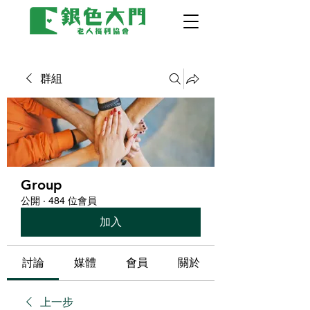
群組
Group
公開
·
484 位會員
加入
討論
媒體
會員
關於
上一步