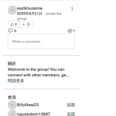
kazikhuzaima
kazikhuzaima
2025年8月21日
·
joined the
group.
0
0
1
Write a comment...
關於
Welcome to the group! You can
connect with other members, ge
...
閱讀更多
會員
BillyNeal23
追蹤
BillyNeal23
nguyenbich13697
追蹤