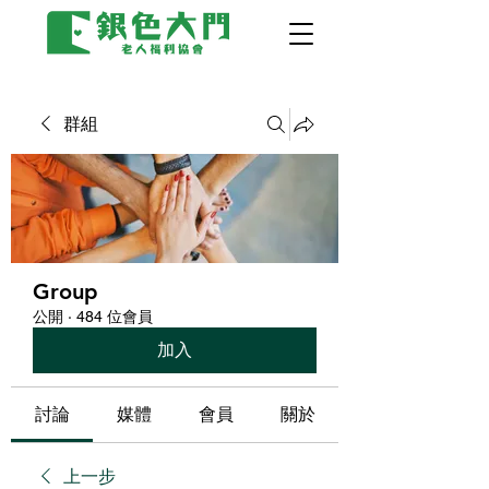
群組
Group
公開
·
484 位會員
加入
討論
媒體
會員
關於
上一步