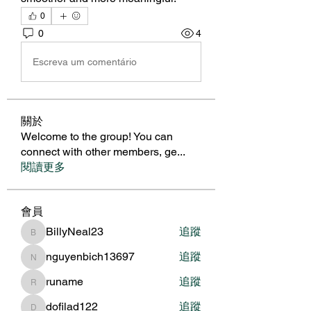
0
0
4
Escreva um comentário
關於
Welcome to the group! You can
connect with other members, ge
...
閱讀更多
會員
BillyNeal23
追蹤
BillyNeal23
nguyenbich13697
追蹤
nguyenbich13697
runame
追蹤
runame
dofilad122
追蹤