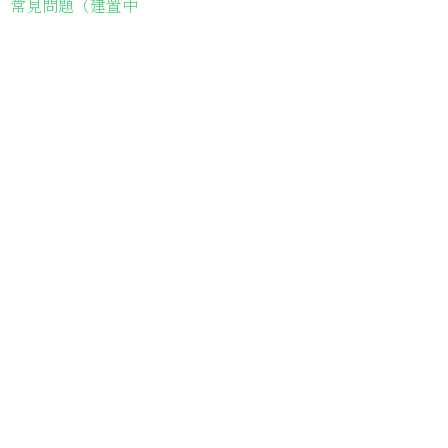
常見問題（建置中
長輩故事集
弱勢長輩送餐
長輩藝術課程
長輩詠春課程
台灣綠燈籠運動
​送餐阿嬤繪本
​前往公司
銀色大門老人送餐平台
長照送餐管理系統
為家中長輩申請送餐
​銀髮商城
支持我們