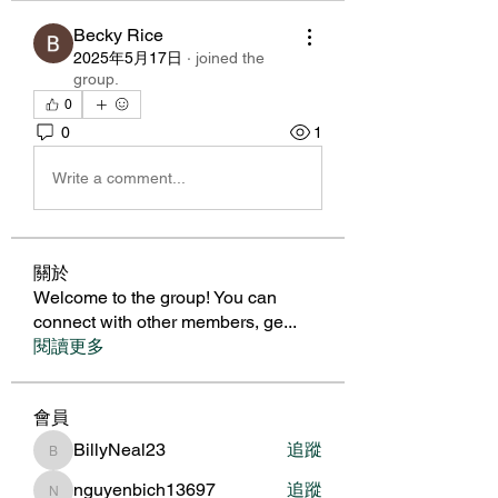
Becky Rice
2025年5月17日
·
joined the
group.
0
0
1
Write a comment...
關於
Welcome to the group! You can
connect with other members, ge
...
閱讀更多
會員
BillyNeal23
追蹤
BillyNeal23
nguyenbich13697
追蹤