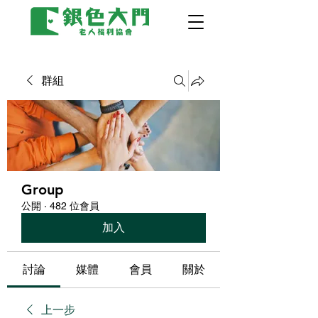
群組
Group
公開
·
482 位會員
加入
討論
媒體
會員
關於
上一步