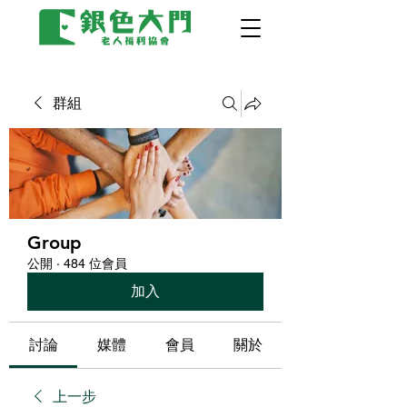
群組
Group
公開
·
484 位會員
加入
討論
媒體
會員
關於
上一步