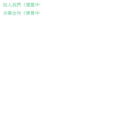
加入我們（建置中
企業合作（建置中
聯繫我們
​電話聯繫：05-2212161
會址：
621嘉義縣民雄鄉建國路二段142-
116號
​Email：
silvergatecharity@gmail.com
Line：
＠
silvergate
讓每一位長輩從生理的飢餓、到心靈的飢
餓的溫飽，都是我們致力於前進的目標
——