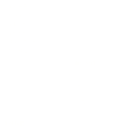
長輩故事集
弱勢長輩送餐
長輩藝術課程
長輩詠春課程
台灣綠燈籠運動
​送餐阿嬤繪本
​前往公司
銀色大門老人送餐平台
長照送餐管理系統
為家中長輩申請送餐
​銀髮商城
支持我們
支持長輩溫飽