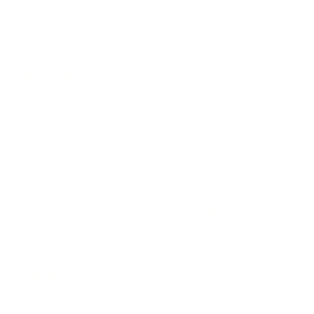
長輩故事集
弱勢長輩送餐
長輩藝術課程
長輩詠春課程
台灣綠燈籠運動
​送餐阿嬤繪本
​前往公司
銀色大門老人送餐平台
長照送餐管理系統
為家中長輩申請送餐
​銀髮商城
支持我們
支持長輩溫飽