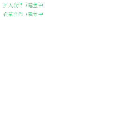
加入我們（建置中
企業合作（建置中
聯繫我們
​電話聯繫：05-2212161
會址：
621嘉義縣民雄鄉建國路二段142-
116號
​Email：
silvergatecharity@gmail.com
Line：
＠
silvergate
讓每一位長輩從生理的飢餓、到心靈的飢
餓的溫飽，都是我們致力於前進的目標
——