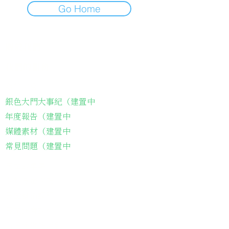
Go Home
關於我們
我們的服務
關於協會
銀色大門大事紀（建置中
年度報告（建置中
媒體素材（建置中
常見問題（建置中
長輩故事集
弱勢長輩送餐
長輩藝術課程
長輩詠春課程
台灣綠燈籠運動