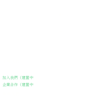
​送餐阿嬤繪本
​前往公司
銀色大門老人送餐平台
長照送餐管理系統
為家中長輩申請送餐
​銀髮商城
支持我們
支持長輩溫飽
加入我們（建置中
企業合作（建置中
聯繫我們
​電話聯繫：05-2212161