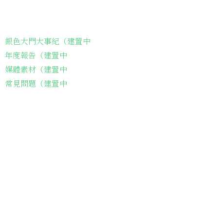
我們的服務
關於協會
銀色大門大事紀（建置中
年度報告（建置中
媒體素材（建置中
常見問題（建置中
長輩故事集
弱勢長輩送餐
長輩藝術課程
長輩詠春課程
台灣綠燈籠運動
​送餐阿嬤繪本
​前往公司
銀色大門老人送餐平台