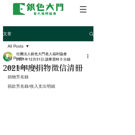
文章
All Posts
社團法人銀色大門老人福利協會
All Posts
2021年12月31日
讀畢需時 0 分鐘
2021年度捐物徵信清冊
食材捐贈電子報
捐物芳名錄
捐款芳名錄/收入支出明細