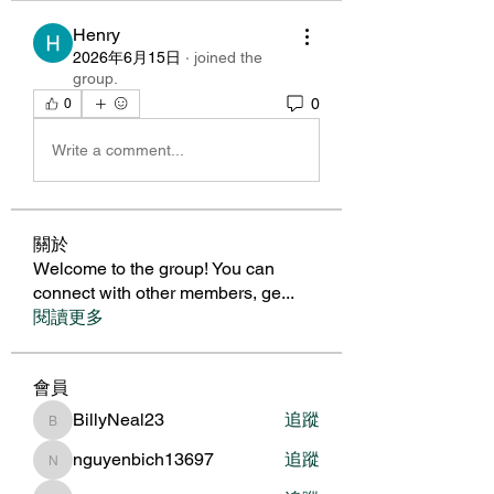
Henry
2026年6月15日
·
joined the
group.
0
0
Write a comment...
關於
Welcome to the group! You can
connect with other members, ge
...
閱讀更多
會員
BillyNeal23
追蹤
BillyNeal23
nguyenbich13697
追蹤
nguyenbich13697