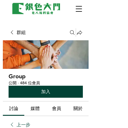
群組
Group
公開
·
484 位會員
加入
討論
媒體
會員
關於
上一步