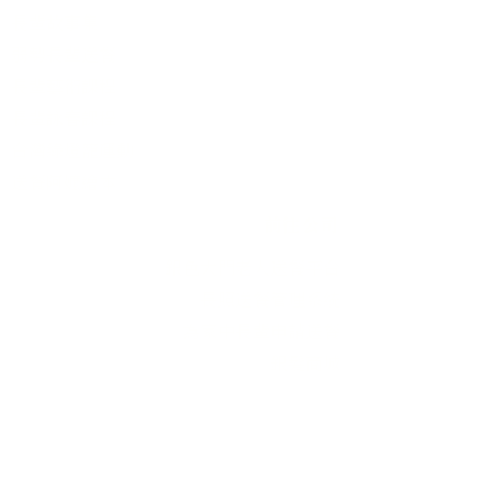
長輩故事集
弱勢長輩送餐
長輩藝術課程
長輩詠春課程
台灣綠燈籠運動
​送餐阿嬤繪本
​前往公司
銀色大門老人送餐平台
長照送餐管理系統
為家中長輩申請送餐
​銀髮商城
支持我們
支持長輩溫飽