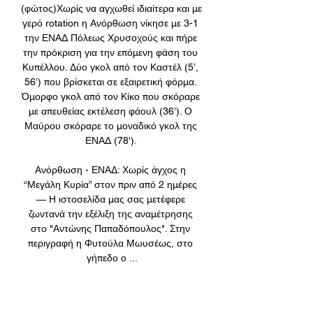
(φώτος)Χωρίς να αγχωθεί ιδιαίτερα και με 
γερό rotation η Ανόρθωση νίκησε με 3-1 
την ΕΝΑΔ Πόλεως Χρυσοχούς και πήρε 
την πρόκριση για την επόμενη φάση του 
Κυπέλλου. Δύο γκολ από τον Καστέλ (5’, 
56’) που βρίσκεται σε εξαιρετική φόρμα. 
Όμορφο γκολ από τον Κίκο που σκόραρε 
με απευθείας εκτέλεση φάουλ (36’). Ο 
Μαύρου σκόραρε το μοναδικό γκολ της 
ΕΝΑΔ (78'). 

Ανόρθωση - ΕΝΑΔ: Χωρίς άγχος η 
“Μεγάλη Κυρία” στον πριν από 2 ημέρες 
— Η ιστοσελίδα μας σας μετέφερε 
ζωντανά την εξέλιξη της αναμέτρησης 
στο "Αντώνης Παπαδόπουλος". Στην 
περιγραφή η Φυτούλα Μωυσέως, στο 
γήπεδο ο ...