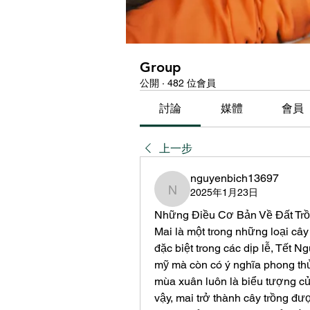
Group
公開
·
482 位會員
討論
媒體
會員
上一步
nguyenbich13697
2025年1月23日
nguyenbich13697
Những Điều Cơ Bản Về Đất Trồ
Mai là một trong những loại cây
đặc biệt trong các dịp lễ, Tết 
mỹ mà còn có ý nghĩa phong thủ
mùa xuân luôn là biểu tượng củ
vậy, mai trở thành cây trồng đư