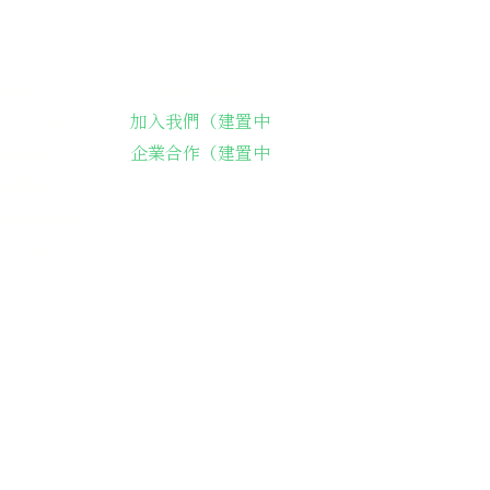
支持長輩溫飽
故事集
加入我們（建置中
長輩送餐
企業合作（建置中
藝術課程
詠春課程
綠燈籠運動
餐阿嬤繪本
42-116號
il.com