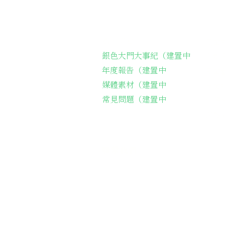
關於協會
長輩
銀色大門大事紀（建置中
弱勢
年度報告（建置中
長輩
媒體素材（建置中
長輩
常見問題（建置中
台灣
​送
聯繫我們
​電話聯繫：05-2212161
會址：
621嘉義縣民雄鄉建國路二段1
​Email：
silvergatecharity@gma
Line：
＠
silvergate