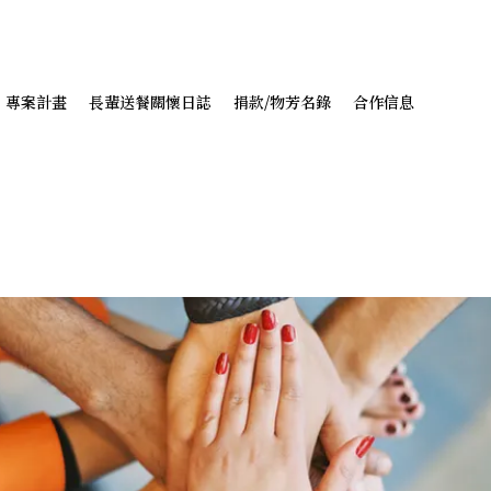
專案計畫
長輩送餐關懷日誌
捐款/物芳名錄
合作信息