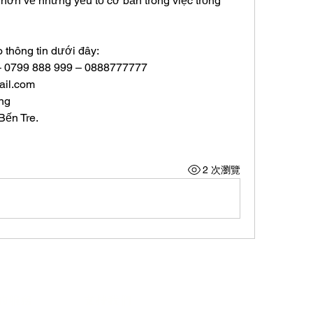
 hơn về những yếu tố cơ bản trong việc trồng 
 thông tin dưới đây:
 – 0799 888 999 – 0888777777
il.com
ng
Bến Tre.
2 次瀏覽
的服務
支持我們