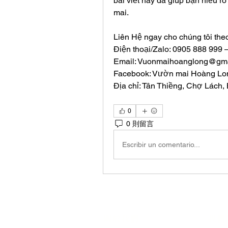
bài viết này đã giúp bạn hiểu rõ
mai.
Liên Hệ ngay cho chúng tôi theo
Điện thoại/Zalo: 0905 888 999
Email: 
Vuonmaihoanglong@gma
Facebook: Vườn mai Hoàng Lo
Địa chỉ: Tân Thiềng, Chợ Lách, 
0
0 則留言
Escribir un comentario...
關於我們
我們