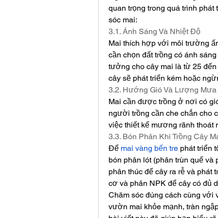
quan trọng trong quá trình phát 
sóc mai:
3.1. Ánh Sáng Và Nhiệt Độ
Mai thích hợp với môi trường ấm
cần chọn đất trồng có ánh sáng m
tưởng cho cây mai là từ 25 đến 
cây sẽ phát triển kém hoặc ngừn
3.2. Hướng Gió Và Lượng Mưa
Mai cần được trồng ở nơi có gi
người trồng cần che chắn cho câ
việc thiết kế mương rãnh thoát 
3.3. Bón Phân Khi Trồng Cây M
Để 
mai vàng bến tre
 phát triển 
bón phân lót (phân trùn quế và 
phân thúc để cây ra rễ và phát 
cơ và phân NPK để cây có đủ di
Chăm sóc đúng cách cùng với vi
vườn mai khỏe mạnh, tràn ngập 