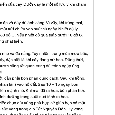
triển của cây. Dưới đây là một số lưu ý khi chăm 
 áp và đầy đủ ánh sáng. Vì vậy, khi trồng mai, 
ặt trời chiếu vào suốt cả ngày. Nhiệt độ lý 
30 độ C. Nếu nhiệt độ quá thấp dưới 10 độ C, 
g phát triển.
ó nhẹ và đủ nắng. Tuy nhiên, trong mùa mưa bão, 
y, đặc biệt là khi cây đang nở hoa. Đồng thời, 
nước cũng rất quan trọng để tránh ngập úng.
ai
tốt, cần phải bón phân đúng cách. Sau khi trồng, 
phân lân) vào hố đất. Sau 10 – 15 ngày, bón 
triển mạnh mẽ. Khi mai đã ra hoa, bón phân hữu 
nh dưỡng trong suốt quá trình ra hoa.
ệc chọn đất trồng phù hợp sẽ giúp bạn có một 
sắc vàng trong dịp Tết Nguyên Đán. Hy vọng 