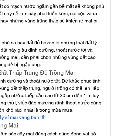
ất có mạch nước ngầm gần bề mặt sẽ không phù 
 này sẽ làm cây phát triển kém, còi cọc và ra 
ủy hay những vùng trũng thấp sẽ khiến rễ mai bị 
ất phù sa hay đất đỏ bazan là những loại đất lý 
đất này giàu dinh dưỡng, thoát nước tốt và 
 trồng mai, cần phải chọn những vùng đất cao 
rũng dễ bị ngập úng.
Đất Thấp Trũng Để Trồng Mai
dinh dưỡng và thoát nước tốt. Để khắc phục tình 
ùng đất thấp trũng, người trồng có thể lên liếp 
g ngập nước. Liếp cần cao từ 30 cm đến 1 m tùy 
ồng thời, việc đào mương rãnh thoát nước cũng 
uôn khô ráo, nhất là trong mùa mưa.
lấy sỉ mai vàng bán tết
ồng Mai
chăm sóc cây mai đúng cách cũng đóng vai trò 