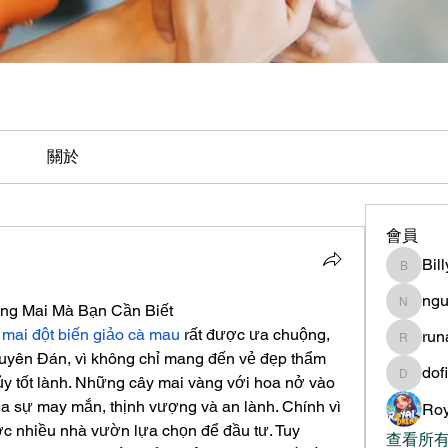
關於
會員
Bil
BillyNe
ngu
ng Mai Mà Bạn Cần Biết
nguyen
 
mai đột biến giảo cà mau
 rất được ưa chuộng, 
ru
runame
Nguyên Đán, vì không chỉ mang đến vẻ đẹp thẩm 
dof
y tốt lành. Những cây mai vàng với hoa nở vào 
dofilad
a sự may mắn, thịnh vượng và an lành. Chính vì 
Roy
ợc nhiều nhà vườn lựa chọn để đầu tư. Tuy 
查看所有