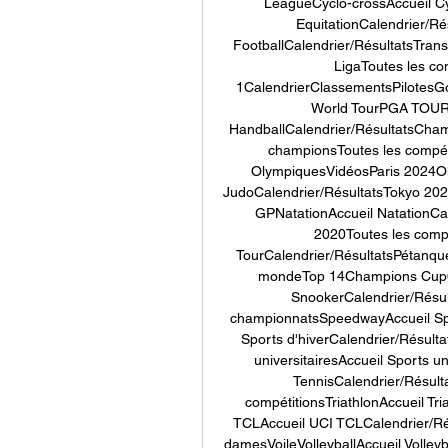
LeagueCyclo-crossAccueil Cyc
EquitationCalendrier/Ré
FootballCalendrier/RésultatsTra
LigaToutes les co
1CalendrierClassementsPilotesGo
World TourPGA TOURTo
HandballCalendrier/RésultatsCha
championsToutes les compét
OlympiquesVidéosParis 2024Ol
JudoCalendrier/RésultatsTokyo 20
GPNatationAccueil NatationCa
2020Toutes les comp
TourCalendrier/RésultatsPétanqu
mondeTop 14Champions Cup6 N
SnookerCalendrier/Résul
championnatsSpeedwayAccueil Spe
Sports d'hiverCalendrier/Résulta
universitairesAccueil Sports un
TennisCalendrier/Résult
compétitionsTriathlonAccueil Tr
TCLAccueil UCI TCLCalendrier/Ré
damesVoileVolleyballAccueil Volley