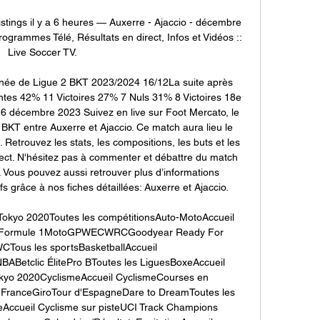
stings il y a 6 heures — Auxerre - Ajaccio - décembre 
ogrammes Télé, Résultats en direct, Infos et Vidéos :: 
Live Soccer TV.

urnée de Ligue 2 BKT 2023/2024 16/12La suite après 
ntes 42% 11 Victoires 27% 7 Nuls 31% 8 Victoires 18e 
6 décembre 2023 Suivez en live sur Foot Mercato, le 
KT entre Auxerre et Ajaccio. Ce match aura lieu le 
etrouvez les stats, les compositions, les buts et les 
rect. N'hésitez pas à commenter et débattre du match 
Vous pouvez aussi retrouver plus d’informations 
s grâce à nos fiches détaillées: Auxerre et Ajaccio. 

kyo 2020Toutes les compétitionsAuto-MotoAccueil 
atsFormule 1MotoGPWECWRCGoodyear Ready For 
CTous les sportsBasketballAccueil 
BABetclic ÉlitePro BToutes les LiguesBoxeAccueil 
kyo 2020CyclismeAccueil CyclismeCourses en 
e FranceGiroTour d'EspagneDare to DreamToutes les 
eAccueil Cyclisme sur pisteUCI Track Champions 