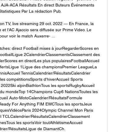
 AJA-ACA Résultats En direct Buteurs Événements 
tatistiques Par La rédaction Pub. 

ion TV, live streaming 29 oct. 2022 — En France, la 
 et l'AC Ajaccio sera diffusée sur Prime Video. Le 
our voir le match Auxerre- ...

ches: direct Football mises à jourRegarderScores en 
rFootballLigue 2CalendrierClassementsClassement des 
rScores en directLes plus populairesFootballAccueil 
nsfertsLigue 1Ligue des championsPremier LeagueLa 
nisAccueil TennisCalendrier/RésultatsCalendrier 
es compétitionsSports d'hiverAccueil Sports 
 2022Ski alpinBiathlonTous les sportsRugbyAccueil 
 du mondeTop 14Champions Cup6 NationsToutes les 
ueil Auto-MotoCalendrier/RésultatsFormule 
y For Anything FIM EWCTous les sportsJeux 
quesVidéosParis 2024Olympic Channel Mon Paris 
 TCLCalendrier/RésultatsCalendrierClassement 
sTous les sportsVoir toutAthlétismeAccueil 
rier/RésultatsLigue de DiamantCh. 
