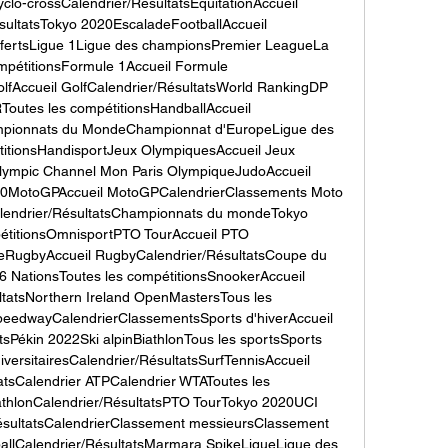
lo-crossCalendrier/RésultatsEquitationAccueil 
sultatsTokyo 2020EscaladeFootballAccueil 
nsfertsLigue 1Ligue des championsPremier LeagueLa 
mpétitionsFormule 1Accueil Formule 
lfAccueil GolfCalendrier/RésultatsWorld RankingDP 
utes les compétitionsHandballAccueil 
mpionnats du MondeChampionnat d'EuropeLigue des 
itionsHandisportJeux OlympiquesAccueil Jeux 
ympic Channel Mon Paris OlympiqueJudoAccueil 
20MotoGPAccueil MotoGPCalendrierClassements Moto 
lendrier/RésultatsChampionnats du mondeTokyo 
étitionsOmnisportPTO TourAccueil PTO 
eRugbyAccueil RugbyCalendrier/RésultatsCoupe du 
ationsToutes les compétitionsSnookerAccueil 
tatsNorthern Ireland OpenMastersTous les 
edwayCalendrierClassementsSports d'hiverAccueil 
tsPékin 2022Ski alpinBiathlonTous les sportsSports 
iversitairesCalendrier/RésultatsSurfTennisAccueil 
atsCalendrier ATPCalendrier WTAToutes les 
iathlonCalendrier/RésultatsPTO TourTokyo 2020UCI 
sultatsCalendrierClassement messieursClassement 
ballCalendrier/RésultatsMarmara SpikeLigueLigue des 