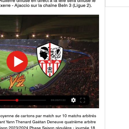
xerre diffusé en direct à la télé sera diffusé le 
rre - Ajaccio sur la chaîne BeIn 3 (Ligue 2).
l Moyenne de cartons par match sur 10 matchs arbitrés 
tant Yann Thenard Gaëtan Deneuve quatrième arbitre 
son 2023/2024 Phase Saison régulière - journée 18 