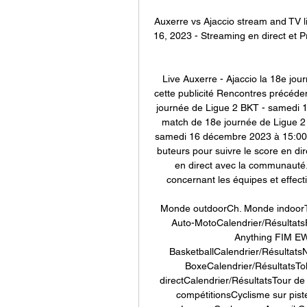
Auxerre vs Ajaccio stream and TV li
16, 2023 - Streaming en direct et Pr
Live Auxerre - Ajaccio la 18e jo
cette publicité Rencontres précéde
journée de Ligue 2 BKT - samedi 1
match de 18e journée de Ligue 2 B
samedi 16 décembre 2023 à 15:00. R
buteurs pour suivre le score en di
en direct avec la communauté. 
concernant les équipes et effectif
Monde outdoorCh. Monde indoorTo
Auto-MotoCalendrier/Résult
Anything FIM EW
BasketballCalendrier/RésultatsN
BoxeCalendrier/RésultatsTo
directCalendrier/RésultatsTour d
compétitionsCyclisme sur pist