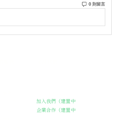
0 則留言
的服務
支持我們
支持長輩溫飽
故事集
加入我們（建置中
長輩送餐
企業合作（建置中
藝術課程
詠春課程
綠燈籠運動