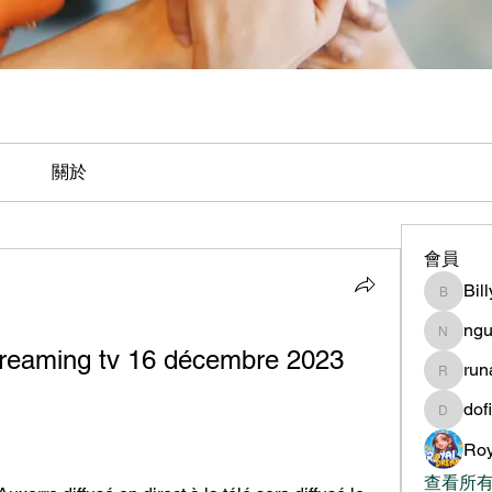
關於
會員
Bil
BillyNe
ngu
nguyen
treaming tv 16 décembre 2023 
ru
runame
dof
dofilad
Roy
查看所有