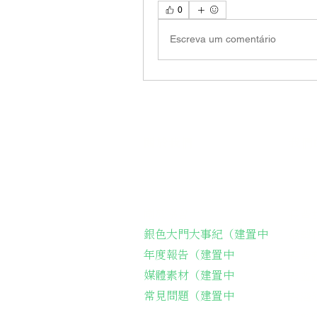
0
Escreva um comentário
關於我們
我們
關於協會
長輩
銀色大門大事紀（建置中
弱勢
年度報告（建置中
長輩
媒體素材（建置中
長輩
常見問題（建置中
台灣