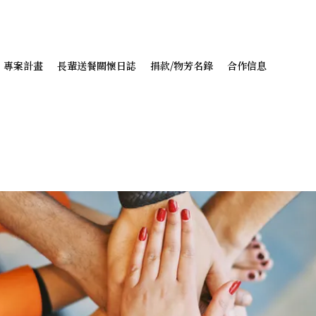
專案計畫
長輩送餐關懷日誌
捐款/物芳名錄
合作信息