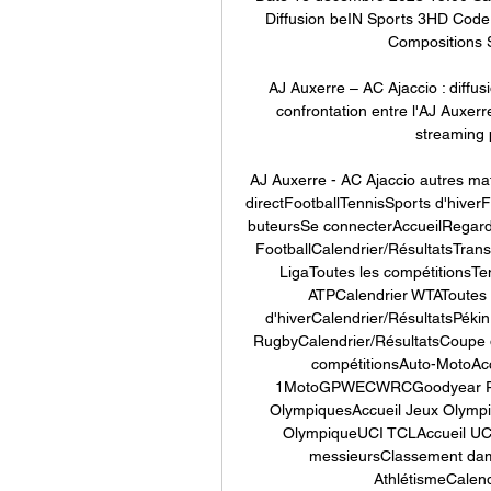
Diffusion beIN Sports 3HD Code
Compositions S
AJ Auxerre – AC Ajaccio : diffus
confrontation entre l'AJ Auxerre
streaming p
AJ Auxerre - AC Ajaccio autres mat
directFootballTennisSports d'hive
buteursSe connecterAccueilRegarde
FootballCalendrier/RésultatsTra
LigaToutes les compétitionsTen
ATPCalendrier WTAToutes l
d'hiverCalendrier/RésultatsPékin
RugbyCalendrier/RésultatsCoupe
compétitionsAuto-MotoAcc
1MotoGPWECWRCGoodyear Read
OlympiquesAccueil Jeux Olympi
OlympiqueUCI TCLAccueil UCI
messieursClassement dame
AthlétismeCalend